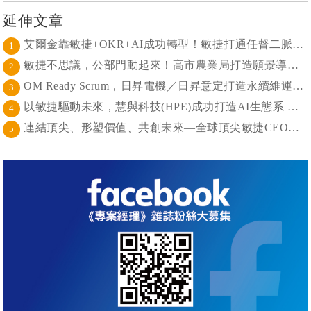
延伸文章
艾爾金靠敏捷+OKR+AI成功轉型！敏捷打通任督二脈， 避免文化與流程「卡卡」導致溝通無效
1
敏捷不思議，公部門動起來！高市農業局打造願景導向的社區敏捷自組織
2
OM Ready Scrum，日昇電機／日昇意定打造永續維運新典範
3
以敏捷驅動未來，慧與科技(HPE)成功打造AI生態系 大型敏捷(LeSS)海納百川，讓複雜變簡單
4
連結頂尖、形塑價值、共創未來—全球頂尖敏捷CEO聯誼會成立
5