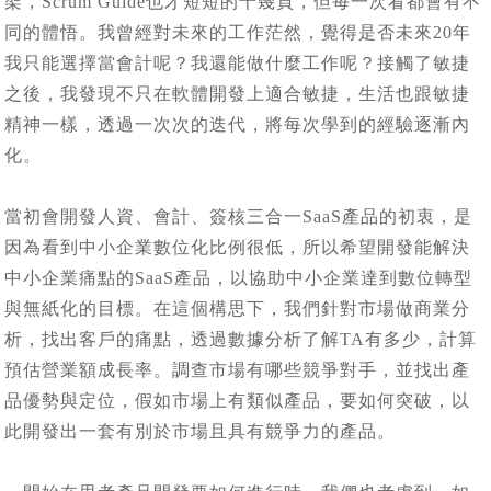
架，Scrum Guide也才短短的十幾頁，但每一次看都會有不
同的體悟。我曾經對未來的工作茫然，覺得是否未來20年
我只能選擇當會計呢？我還能做什麼工作呢？接觸了敏捷
之後，我發現不只在軟體開發上適合敏捷，生活也跟敏捷
精神一樣，透過一次次的迭代，將每次學到的經驗逐漸內
化。
當初會開發人資、會計、簽核三合一SaaS產品的初衷，是
因為看到中小企業數位化比例很低，所以希望開發能解決
中小企業痛點的SaaS產品，以協助中小企業達到數位轉型
與無紙化的目標。在這個構思下，我們針對市場做商業分
析，找出客戶的痛點，透過數據分析了解TA有多少，計算
預估營業額成長率。調查市場有哪些競爭對手，並找出產
品優勢與定位，假如市場上有類似產品，要如何突破，以
此開發出一套有別於市場且具有競爭力的產品。