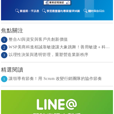
焦點關注
整合AI與資安與客戶共創新價值
1
WSP美商科進栢誠靠敏捷讓大象跳舞！善用敏捷＋科技力， 大型工程也能快速迭代
2
以理性決策與透明管理，重塑營造業新秩序
3
精選閱讀
讓領導有節奏！用 Scrum 改變行銷團隊的協作節奏
1