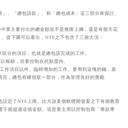
限」、「總包請款」、和「總包成本」這三部分來探討。
-fee中業主要付出的總金額並不是無限上綱，還是有個天花
mount）。從下圖可以看出，NTE之下包含了三個大項：
le）來區分的項目，也就是總包該完成的工作。
費用可以報銷，但要控制在此額度內。
「合約工作項目以外」臨時增加的工作。要用到這塊的錢，基
用完，總包有權領取一部分，作為管理良好的獎勵
也設定了NTE上限。比方說某個軟體開發案之下有個教育
額度不能超過這個金額。這是業主用以控制包商「專款專