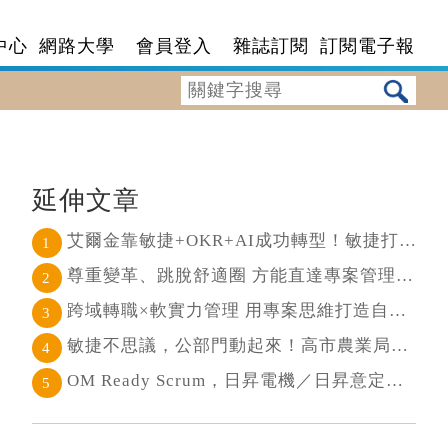
中心
網路大學
會員登入
雜誌訂閱
訂閱電子報
延伸文章
艾爾金靠敏捷+OKR+AI成功轉型！敏捷打通任督二脈， 避免文化與流程「卡卡」導致溝通無效
1
尊重變革、跳脫舒適圈 方能直達專案管理核心
2
跨域轉職×軟實力管理 用專案思維打造自己的斜槓人生
3
敏捷不思議，公部門動起來！高市農業局打造願景導向的社區敏捷自組織
4
OM Ready Scrum，日昇電機／日昇意定打造永續維運新典範
5