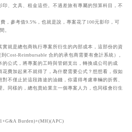
見的就是影印、文具、租金這些。不過差旅有專屬的預算科目，不
e）：所謂的管理費，參考值9.5%，也就是說，專案花了100元影印，可
空間。
其實就是總包商執行專案所衍生的內部成本，這部份的資
st-Reimbursable 合約的承包商需要有會計系統）。
本的公式，將專案的工時與管銷支出，轉換成公司的成
項花費加起來不就得了，為什麼需要公式？想想看，假如
絕對不僅止於這段路途的油錢，你還得考慮車輛的折舊、
理。同樣的，總包賣給業主一個專案人力，也同樣會衍生
n)(1+G&A Burden)+(MH)(APC)