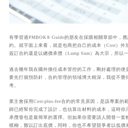
有學習過PMBOK® Guide的朋友在採購相關章節中，應該
約。就字面上來看，就是包商把自己的成本（Cost）外加
簽訂合約還是以總價承攬（Lump Sum）為大宗，所
過去幾年我在國外擔任成本管控的工作，剛好處理的便
要先打個預防針，合約管理的領域博大精深，我從不覺
考。
業主會採用Cost-plus-fee合約的常見原因，是該專
師已經幫你完成了設計，也估算出材料的成本，這時你
承攬發包是最簡單的選擇。但如果你需要請人開發一套
模糊，難以訂出底價，同時，你也不希望競爭者以低價來搶標，