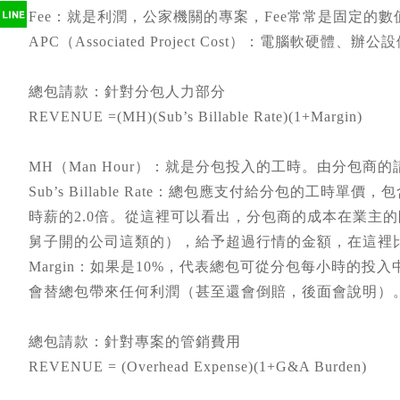
Fee：就是利潤，公家機關的專案，Fee常常是固定的數
APC（Associated Project Cost）：電腦軟硬
總包請款：針對分包人力部分
REVENUE =(MH)(Sub’s Billable Rate)(1+Margin)
MH（Man Hour）：就是分包投入的工時。由分包商的請
Sub’s Billable Rate：總包應支付給分包的
時薪的2.0倍。從這裡可以看出，分包商的成本在業主
舅子開的公司這類的），給予超過行情的金額，在這裡
Margin：如果是10%，代表總包可從分包每小時的投
會替總包帶來任何利潤（甚至還會倒賠，後面會說明）
總包請款：針對專案的管銷費用
REVENUE = (Overhead Expense)(1+G&A Burden)