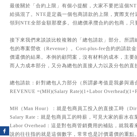
最後關於「合約上限」有個小提醒，大家不要把這個NTE
給搞混了。NTE是定義一個包商請款的上限，實際支
領到NTE全部金額那麼多。但總價承攬合約的包商，
接下來我們來談談比較複雜的「總包請款」部分。所謂
包的專案營收（Revenue）。Cost-plus-fee
價還價的結果。本例的顧問案，沒有材料的成本，主要的成本都
而人力成本部分，又分為總包的直接人力以及分包的直
總包請款：針對總包人力部分（所謂參考值是我參與過
REVENUE =(MH)(Salary Rate)(1+Labor Overhead)(1+
MH（Man Hour）：就是包商員工投入的直接工時（Dir
Salary Rate：就是包商員工的時薪，可見大家的薪
Labor Overhead：這是對包商管銷費用的補貼，
說的往往指的就是這個數字，常常也是討價還價的重點。