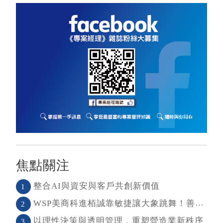
焦點關注
整合AI與資安與客戶共創新價值
1
WSP美商科進栢誠靠敏捷讓大象跳舞！善用敏捷＋科技力， 大型工程也能快速迭代
2
以理性決策與透明管理，重塑營造業新秩序
3