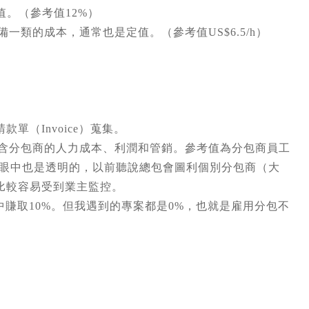
值。（參考值12%）
體、辦公設備一類的成本，通常也是定值。（參考值US$6.5/h）
款單（Invoice）蒐集。
工時單價，包含分包商的人力成本、利潤和管銷。參考值為分包商員工
的眼中也是透明的，以前聽說總包會圖利個別分包商（大
比較容易受到業主監控。
入中賺取10%。但我遇到的專案都是0%，也就是雇用分包不
。