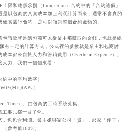
上限和總價承攬（Lump Sum）合約中的「合約總價」
付還是以包商的真實成本加上利潤計算而來，通常不會真的
只要確實履行合約，是可以領到整個合約金額的。
總包請款就是總包商可以從業主那賺取的金錢，也就是總
合約的請款金額有一定的計算方式，公式裡的參數就是業主和包商討
來自於人力和管銷費用（Overhead Expense）。
接人力。我們一個個來看：
合約中的平均數字）
Fee)+(MH)(APC)
ect Time）。由包商的工時系統蒐集。
水在業主那兒都一目了然。
就我看來，也包含利潤。業主嫌哪家公司「貴」，那家「便宜」
（參考值180%）