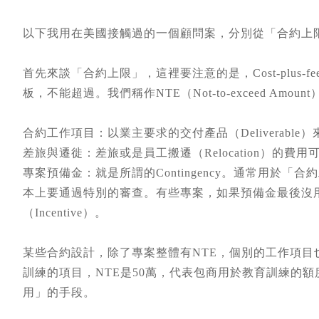
以下我用在美國接觸過的一個顧問案，分別從「合約上
首先來談「合約上限」，這裡要注意的是，Cost-plus
板，不能超過。我們稱作NTE（Not-to-exceed A
合約工作項目：以業主要求的交付產品（Deliverab
差旅與遷徙：差旅或是員工搬遷（Relocation）的
專案預備金：就是所謂的Contingency。通常用於
本上要通過特別的審查。有些專案，如果預備金最後沒
（Incentive）。
某些合約設計，除了專案整體有NTE，個別的工作項目
訓練的項目，NTE是50萬，代表包商用於教育訓練的
用」的手段。