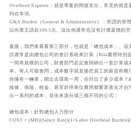
Overhead Expense：就是專案的間接支出，常
列在本項。
G&A Burden（General & Administrativ
以向業主請款109.5元。這比例通常也沒有討價還價的
最後，我們來看看第三部分，也就是「總包成本」。這
訊通常是由總包公司的會計系統來計算（Rita書裡特別提到Co
一間有規模的公司，財會部門必定會歸納出一套計算成
本。有人可能會問，成本數字就直接把員工的薪資和雜
你擁有一輛車，開出去環島一周，你付出了多少成本？
維修、保險、稅金、甚至於停車位費用都要算進去才合
出一系列的成本，並依來源分成三個不同的公式：
總包成本：針對總包人力部分
COST = (MH)(Salary Rate)(1+Labor Overhead Burde