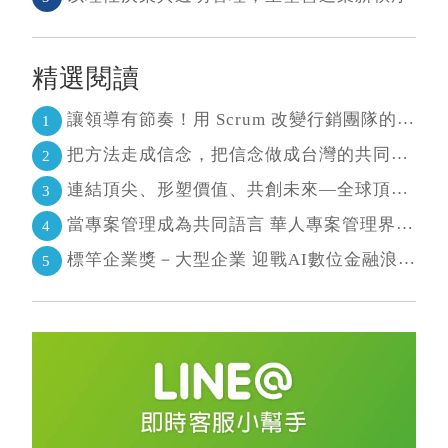
精選閱讀
讓領導有節奏！用 Scrum 改變行銷團隊的協作節奏
1
把方法走成信念，把信念做成台灣的共同語言 二十年志業，陪伴台灣走過專案管理與敏捷轉型
2
連結頂尖、形塑價值、共創未來—全球頂尖敏捷CEO聯誼會成立
3
當專案管理成為共同語言 華人專案管理界最高榮耀引領的變革時代
4
標竿企業獎－大型企業 迎戰AI數位金融浪潮 超越傳統的組織再定義
5