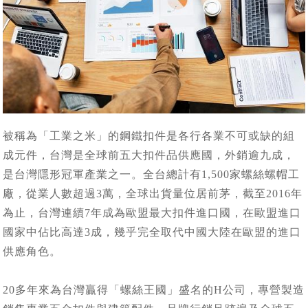
被稱為「工業之米」的鋼鐵扣件是各行各業不可或缺的組
成元件，台灣是全球前五大扣件品供應國，外銷逾九成，
是台灣隱形冠軍產業之一。全台總計有1,500家螺絲螺帽工
廠，從業人數超過3萬，全球出貨量位居前茅，截至2016年
為止，台灣連續7年成為歐盟最大扣件進口國，在歐盟進口
國家中佔比高達3成，幾乎完全取代中國大陸在歐盟的進口
供應角色。
20多年來為台灣贏得「螺絲王國」盛名的H公司，專營製造