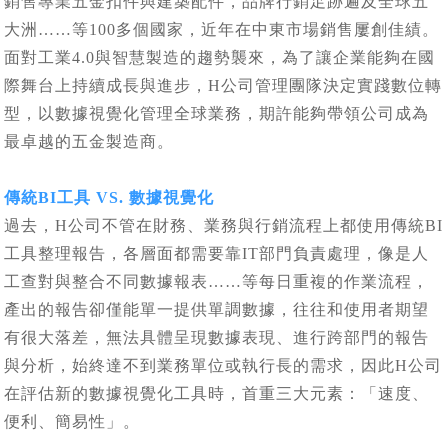
銷售專業五金扣件與建築配件，品牌行銷足跡遍及全球五
大洲……等100多個國家，近年在中東市場銷售屢創佳績。
面對工業4.0與智慧製造的趨勢襲來，為了讓企業能夠在國
際舞台上持續成長與進步，H公司管理團隊決定實踐數位轉
型，以數據視覺化管理全球業務，期許能夠帶領公司成為
最卓越的五金製造商。
傳統BI工具 VS. 數據視覺化
過去，H公司不管在財務、業務與行銷流程上都使用傳統BI
工具整理報告，各層面都需要靠IT部門負責處理，像是人
工查對與整合不同數據報表……等每日重複的作業流程，
產出的報告卻僅能單一提供單調數據，往往和使用者期望
有很大落差，無法具體呈現數據表現、進行跨部門的報告
與分析，始終達不到業務單位或執行長的需求，因此H公司
在評估新的數據視覺化工具時，首重三大元素：「速度、
便利、簡易性」。