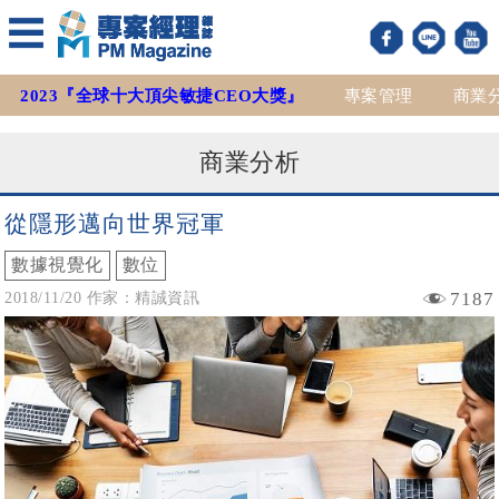
2023『全球十大頂尖敏捷CEO大獎』
專案管理
商業
商業分析
從隱形邁向世界冠軍
數據視覺化
數位
7187
2018/11/20 作家：精誠資訊