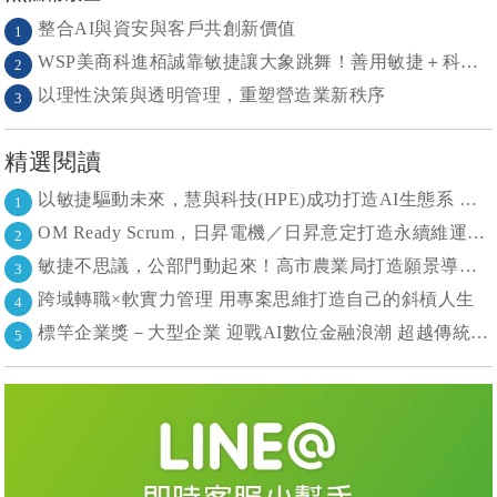
整合AI與資安與客戶共創新價值
1
WSP美商科進栢誠靠敏捷讓大象跳舞！善用敏捷＋科技力， 大型工程也能快速迭代
2
以理性決策與透明管理，重塑營造業新秩序
3
精選閱讀
以敏捷驅動未來，慧與科技(HPE)成功打造AI生態系 大型敏捷(LeSS)海納百川，讓複雜變簡單
1
OM Ready Scrum，日昇電機／日昇意定打造永續維運新典範
2
敏捷不思議，公部門動起來！高市農業局打造願景導向的社區敏捷自組織
3
跨域轉職×軟實力管理 用專案思維打造自己的斜槓人生
4
標竿企業獎－大型企業 迎戰AI數位金融浪潮 超越傳統的組織再定義
5