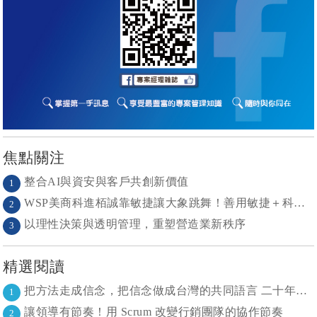
焦點關注
整合AI與資安與客戶共創新價值
1
WSP美商科進栢誠靠敏捷讓大象跳舞！善用敏捷＋科技力， 大型工程也能快速迭代
2
以理性決策與透明管理，重塑營造業新秩序
3
精選閱讀
把方法走成信念，把信念做成台灣的共同語言 二十年志業，陪伴台灣走過專案管理與敏捷轉型
1
讓領導有節奏！用 Scrum 改變行銷團隊的協作節奏
2