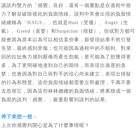
讓談判雙方的「感覺」良好，還有一個重點是在過程中致
力了解並破除彼此的負面情緒。談判中常會出現的負面情
緒總稱為「HAGS」，也就是Hurt（受傷）、Anger（生
氣）、Greed（貪婪）和Suspicion（猜疑）。你或對方都可
能會因為原本以為可以相信某些事，卻發現結果不然引發
失望，最終感到受傷；也可能因為過程中的不順利、對來
回的拉扯角力感到厭倦而產生怨氣；更可能為了想獲得更
多，為了更明確地達到自己的期待，而表現出過度的貪
婪；也會因為對自己與對手的信心尚未建立，表現出猜疑
的行為和態度。這些負面情緒都需要立即處理，千萬不要
去忽視它，因為這些林林總總的負面情緒，將累積成一個
負面的談判「感覺」，嚴重影響到談判的結果。
停下來想一想：
上次你感覺到開心是為了什麼事情呢？