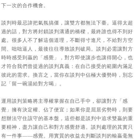
下一次的合作機會。
談判時最忌諱把氣氛搞僵，讓雙方都無法下臺。逼得太超
過的話，對方將封鎖談判溝通的橋樑，最終誰也得不到好
處。很多人不了解這個道理，不斷得寸進尺，不給對方空
間、咄咄逼人，最後往往導致談判破局。談判必需讓對方
時時感受到贏的「感覺」，對方即使讓步也讓得開心，也
才符合我們曾提過的談判真義：在自己接受的範圍內滿足
彼此的需求。換言之，當你在談判中佔極大優勢時，別忘
記「留一碗湯給對方喝」。
運用談判策略將主導權掌握在自己手中，卻讓對方「感
覺」擁有決定權、佔了便宜；如果你是屈居劣勢時，則要
想辦法守住該守的基本盤，這些都是談判中追求雙贏的重
要精神，盡力讓自己和對方感覺舒適。談判處理的其實只
有一件事——感覺。用實質的收益去判斷談判的輸贏毫無