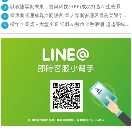
以敏捷驅動未來，慧與科技(HPE)成功打造AI生態系 大型敏捷(LeSS)海納百川，讓複雜變簡單
3
當專案管理成為共同語言 華人專案管理界最高榮耀引領的變革時代
4
標竿企業獎－大型企業 迎戰AI數位金融浪潮 超越傳統的組織再定義
5