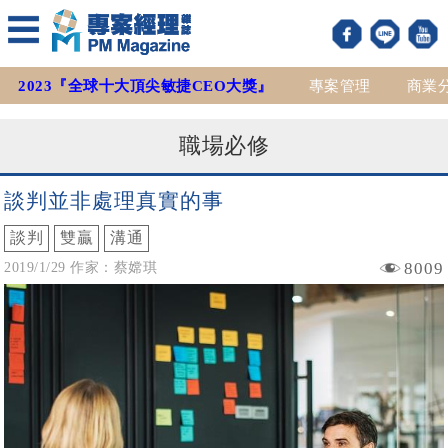
2023『全球十大頂尖敏捷CEO大獎』
專案管理
商業
職場必修
談判並非處理真實的事
談判
雙贏
溝通
8009
2019/1/29 作家：蔡嫦琪