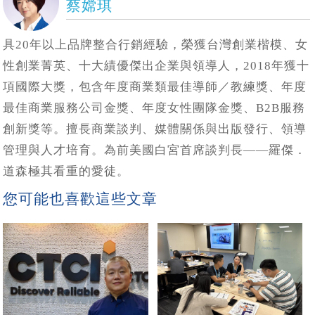
蔡嫦琪
具20年以上品牌整合行銷經驗，榮獲台灣創業楷模、女
性創業菁英、十大績優傑出企業與領導人，2018年獲十
項國際大獎，包含年度商業類最佳導師／教練獎、年度
最佳商業服務公司金獎、年度女性團隊金獎、B2B服務
創新獎等。擅長商業談判、媒體關係與出版發行、領導
管理與人才培育。為前美國白宮首席談判長——羅傑．
道森極其看重的愛徒。
您可能也喜歡這些文章