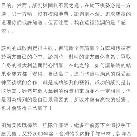
目的。然而，談判與圍棋不同之處，在於下棋勢必是一方
勝，另一方輸，沒有模糊地帶，談判則不然。追求雙贏的
道理你們或許知道，但要注意，我在這裡強調的是「感
覺」。
談判的成敗判定很主觀，何謂輸？何謂贏？分際和標準存
於兩方自己的心中。談判時，對峙的雙方自然會為了爭取
自身的最大利益而鬥心鬥智，在此之餘，如何讓最終的結
果令雙方都「覺得」自己贏了，進而將這種滿意的感受延
伸至後續的合作，就是成功談判的藝術。成功的談判是各
取所需，雖然每個人拿到的份量和東西並不一定相同，但
是因為得到的是自己最需要的，所以才會有爽快的感覺，
也才會覺得自己贏了！
例如美國職棒第一強隊洋基隊，繼多年前簽下台灣投手王
建民後，又於2009年簽下台灣體院內野手郭阜林，對洋基