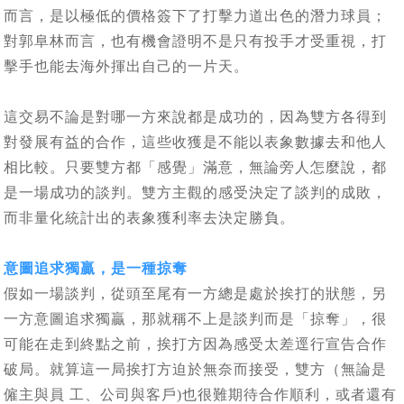
而言，是以極低的價格簽下了打擊力道出色的潛力球員；
對郭阜林而言，也有機會證明不是只有投手才受重視，打
擊手也能去海外揮出自己的一片天。
這交易不論是對哪一方來說都是成功的，因為雙方各得到
對發展有益的合作，這些收獲是不能以表象數據去和他人
相比較。只要雙方都「感覺」滿意，無論旁人怎麼說，都
是一場成功的談判。雙方主觀的感受決定了談判的成敗，
而非量化統計出的表象獲利率去決定勝負。
意圖追求獨贏，是一種掠奪
假如一場談判，從頭至尾有一方總是處於挨打的狀態，另
一方意圖追求獨贏，那就稱不上是談判而是「掠奪」，很
可能在走到終點之前，挨打方因為感受太差逕行宣告合作
破局。就算這一局挨打方迫於無奈而接受，雙方（無論是
僱主與員 工、公司與客戶)也很難期待合作順利，或者還有