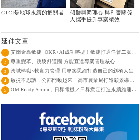
CTCI是地球永續的把關者
傾聽與同理心 與利害關係
人攜手提升專案績效
延伸文章
艾爾金靠敏捷+OKR+AI成功轉型！敏捷打通任督二脈， 避免文化與流程「卡卡」導致溝通無效
1
尊重變革、跳脫舒適圈 方能直達專案管理核心
2
跨域轉職×軟實力管理 用專案思維打造自己的斜槓人生
3
敏捷不思議，公部門動起來！高市農業局打造願景導向的社區敏捷自組織
4
OM Ready Scrum，日昇電機／日昇意定打造永續維運新典範
5