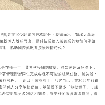
4位得獎者在10位評審的嚴格評分下脫穎而出，輝瑞大藥廠
從45位投獎人脫穎而出。從科技業踏入製藥業的她如何帶領
精進，協助國際藥廠迎接後疫情時代？
，也是在那一年，葉素秋接觸到敏捷。多次使用及驗證下，
帶著管理階層同仁完成各種不可能的組織任務。她笑說：
敏捷歷程。」她以「敏捷園丁」形容自己，在2022年取得
利害關係人分享敏捷價值，希望播下更多「敏捷種子」，讓
也希望影響更多利益相關者，讓美好的果實滿園盛開，豐