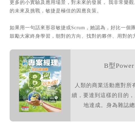
更多的小實驗及應用場景，對未來的發展， 我非常樂
的未來及挑戰，敏捷是極佳的因應良策。
如果用一句話來形容敏捷或Scrum，她認為，好比一
鼓勵大家終身學習，朝對的方向、找對的夥伴、用對的
B型Powe
人類的商業活動應對所
續，要達到這樣的目的，
地達成。身為雜誌總