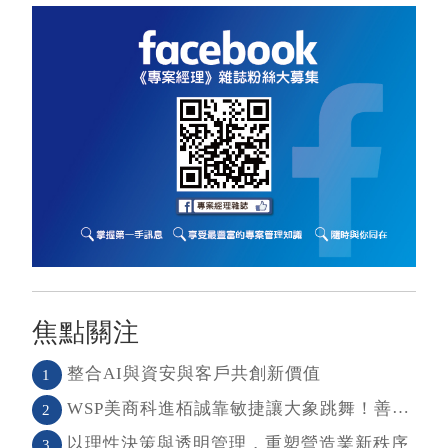
焦點關注
整合AI與資安與客戶共創新價值
1
WSP美商科進栢誠靠敏捷讓大象跳舞！善用敏捷＋科技力， 大型工程也能快速迭代
2
以理性決策與透明管理，重塑營造業新秩序
3