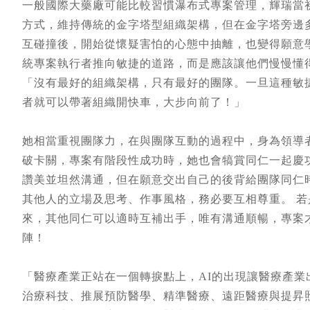
一般國際大藥廠可能比較習慣瀑布式專案管理，輝瑞當
方式，維持傳統的金字塔型組織架構，但在金字塔旁邊
互碰撞後，開始從懷疑害怕的心態中抽離，也變得願意
統專案執行者推向敏捷的道路，而是應該讓他們慢慢懂
「沒有最好的組織架構，只有最好的團隊。一旦這種敏
者就可以帶著組織開快車，大步向前了！」
她相當重視團隊力，在與團隊互動的過程中，身為領導
破卡關，專案有階段性成功時，她也會犒賞同仁一起慶
讚美並坦然溝通，但在願意交出自己的後背給團隊同仁
其他人的立場及思考、作事風格，務必要互相尊重。 
來，其他同仁可以適時互補出手，唯有溝通順暢，專案
陣！
「醫療產業正站在一個轉捩點上，AI的出現讓醫療產業出
治療科技、推展預防醫學、精準醫療、遠距醫療與提昇