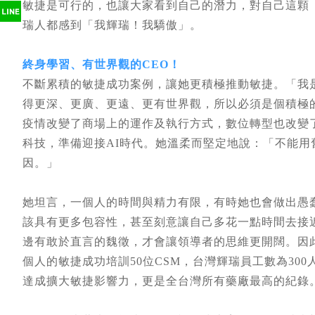
敏捷是可行的，也讓大家看到自己的潛力，對自己這顆
瑞人都感到「我輝瑞！我驕傲」。
終身學習、有世界觀的CEO！
不斷累積的敏捷成功案例，讓她更積極推動敏捷。「我
得更深、更廣、更遠、更有世界觀，所以必須是個積極
疫情改變了商場上的運作及執行方式，數位轉型也改變
科技，準備迎接AI時代。她溫柔而堅定地說：「不能
因。」
她坦言，一個人的時間與精力有限，有時她也會做出愚蠢的
該具有更多包容性，甚至刻意讓自己多花一點時間去接
邊有敢於直言的魏徵，才會讓領導者的思維更開闊。因
個人的敏捷成功培訓50位CSM，台灣輝瑞員工數為300
達成擴大敏捷影響力，更是全台灣所有藥廠最高的紀錄