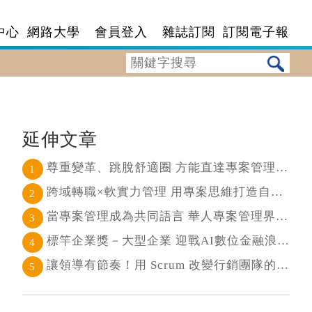
中心
網路大學
會員登入
雜誌訂閱
訂閱電子報
延伸文章
尊重變革、跳脫舒適圈 方能直達專案管理核心
1
跨域轉職×軟實力管理 用專案思維打造自己的斜槓人生
2
當專案管理成為共同語言 華人專案管理界最高榮耀引領的變革時代
3
標竿企業獎－大型企業 迎戰AI數位金融浪潮 超越傳統的組織再定義
4
讓領導有節奏！用 Scrum 改變行銷團隊的協作節奏
5