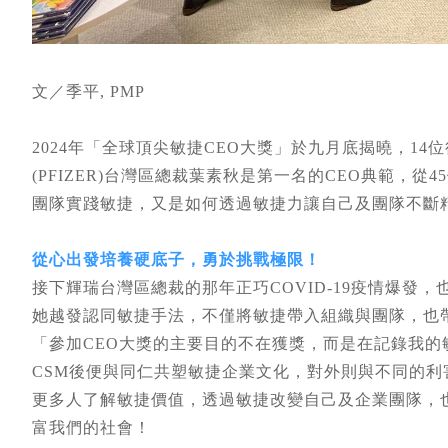
文／季平, PMP
2024年「全球頂尖敏捷CEO大獎」於九月底揭曉，1
(PFIZER)台灣區總裁葉素秋是第一名的CEO典範，
團隊實踐敏捷，又是如何透過敏捷力讓自己及團隊不斷
從心出發培養硬底子，勇於挑戰極限！
接下輝瑞台灣區總裁的那年正巧COVID-19疫情爆發
她越發認同敏捷手法，不僅將敏捷帶入組織與團隊，也
「參加CEO大獎的主要目的不在獲獎，而是在記錄我的
CSM後便與同仁共塑敏捷企業文化，對外則與不同的
更多人了解敏捷價值，透過敏捷改變自己及企業團隊，
富我們的社會！