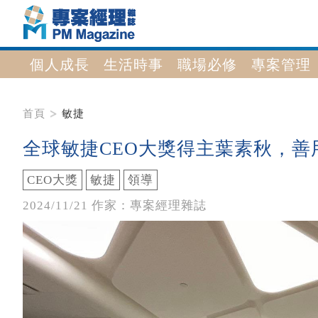
個人成長
生活時事
職場必修
專案管理
首頁
敏捷
全球敏捷CEO大獎得主葉素秋，善
CEO大獎
敏捷
領導
2024/11/21 作家：專案經理雜誌