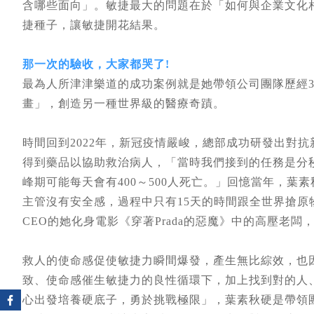
含哪些面向」。敏捷最大的問題在於「如何與企業文化
捷種子，讓敏捷開花結果。
那一次的驗收，大家都哭了!
最為人所津津樂道的成功案例就是她帶領公司團隊歷經3
畫」，創造另一種世界級的醫療奇蹟。
時間回到2022年，新冠疫情嚴峻，總部成功研發出對
得到藥品以協助救治病人，「當時我們接到的任務是分
峰期可能每天會有400～500人死亡。」回憶當年，
主管沒有安全感，過程中只有15天的時間跟全世界搶原
CEO的她化身電影《穿著Prada的惡魔》中的高壓老
救人的使命感促使敏捷力瞬間爆發，產生無比綜效，也
致、使命感催生敏捷力的良性循環下，加上找到對的人
心出發培養硬底子，勇於挑戰極限」，葉素秋硬是帶領