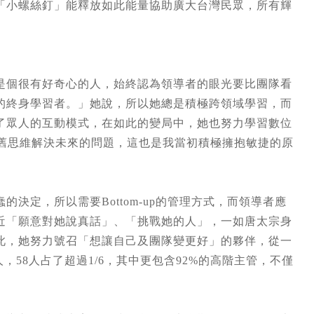
「小螺絲釘」能釋放如此能量協助廣大台灣民眾，所有輝
是個很有好奇心的人，始終認為領導者的眼光要比團隊看
的終身學習者。」她說，所以她總是積極跨領域學習，而
了眾人的互動模式，在如此的變局中，她也努力學習數位
用舊思維解決未來的問題，這也是我當初積極擁抱敏捷的原
決定，所以需要Bottom-up的管理方式，而領導者應
近「願意對她說真話」、「挑戰她的人」，一如唐太宗身
此，她努力號召「想讓自己及團隊變更好」的夥伴，從一
人，58人占了超過1/6，其中更包含92%的高階主管，不僅
。