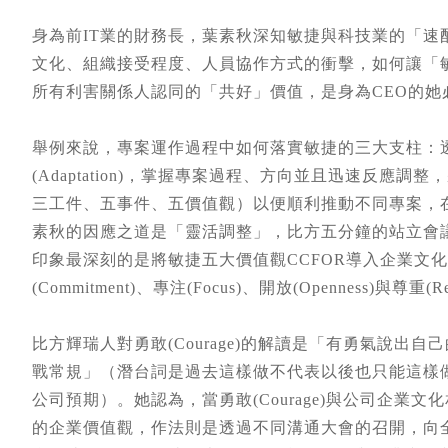
身為前IT業的財務長，葉素秋深知敏捷與科技業的「
文化、組織接受程度、人員協作方式的衝擊，如何讓「
所有利害關係人認同的「共好」價值，是身為CEO的她
舉例來說，專案運作過程中如何落實敏捷的三大支柱：透明(Trans
(Adaptation)，掌握專案過程、方向並且迅速反應
三工件、五事件、五價值觀）以便順利推動不同專案，
素秋的因應之道是「靈活調整」，比方五分鐘的站立會
印象最深刻的是將敏捷五大價值觀CCFOR導入企業文化中。
(Commitment)、專注(Focus)、開放(Openness)
比方輝瑞人對勇敢(Courage)的解讀是「有勇氣說出
戰常規」（潛台詞是過去這樣做不代表以後也只能這樣
公司預期）。她認為，當勇敢(Courage)與公司企
的企業價值觀，作法則是透過不同溝通大會的召開，向全體