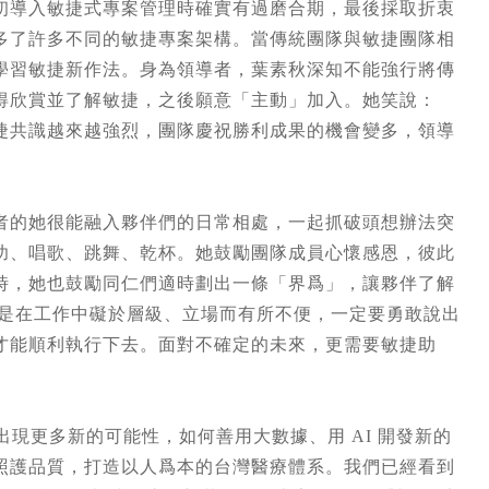
初導入敏捷式專案管理時確實有過磨合期，最後採取折衷
多了許多不同的敏捷專案架構。當傳統團隊與敏捷團隊相
學習敏捷新作法。身為領導者，葉素秋深知不能強行將傳
得欣賞並了解敏捷，之後願意「主動」加入。她笑說：
捷共識越來越強烈，團隊慶祝勝利成果的機會變多，領導
者的她很能融入夥伴們的日常相處，一起抓破頭想辦法突
功、唱歌、跳舞、乾杯。她鼓勵團隊成員心懷感恩，彼此
時，她也鼓勵同仁們適時劃出一條「界爲」，讓夥伴了解
若是在工作中礙於層級、立場而有所不便，一定要勇敢說出
才能順利執行下去。面對不確定的未來，更需要敏捷助
現更多新的可能性，如何善用大數據、用 AI 開發新的
照護品質，打造以人爲本的台灣醫療體系。我們已經看到