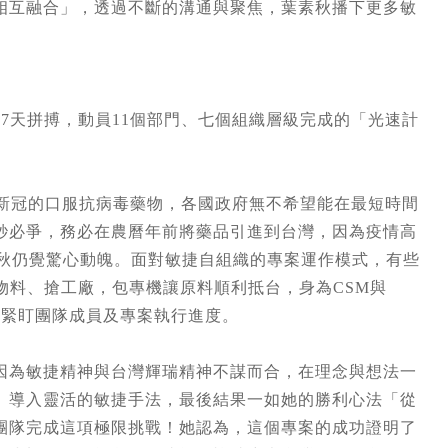
相互融合」，透過不斷的溝通與聚焦，葉素秋播下更多敏
7天拼搏，動員11個部門、七個組織層級完成的「光速計
抗新冠的口服抗病毒藥物，各國政府無不希望能在最短時間
秒必爭，務必在農曆年前將藥品引進到台灣，因為疫情高
葉素秋仍覺驚心動魄。面對敏捷自組織的專案運作模式，有些
物料、搶工廠，包專機讓原料順利抵台，身為CSM與
闆，緊盯團隊成員及專案執行進度。
因為敏捷精神與台灣輝瑞精神不謀而合，在理念與想法一
、導入靈活的敏捷手法，最後結果一如她的勝利心法「從
團隊完成這項極限挑戰！她認為，這個專案的成功證明了