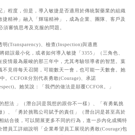
速配」程度，但是，導入敏捷是否適用於傳統製藥業的組織
敏捷精神」融入「輝瑞精神」，成為企業、團隊、客戶及
必須審慎思考及克服的問題。
parency)、檢查(Inspection)與適應
調整，將錯誤最小化，或者如何導入敏捷「3355」（三角色、
在疫情最為嚴峻的那三年中，尤其考驗領導者的智慧。葉
議不見得每天召開，可能數天一會，也可能一天數會。她
CCFOR分別代表勇敢(Courage)、承諾
與尊重(Respect)。她笑說：「我們的做法是顛覆CCFOR。」
自己的想法 」（潛台詞是我想的跟你不一樣）、「有勇氣挑
做）、「勇於挑戰公司賦予的責任」（潛台詞是甚至高於
業文化相結合後，可以開展更多不同的行為，進一步內化成獨特
員工詳細說明「企業希望員工展現的勇敢(Courage)包