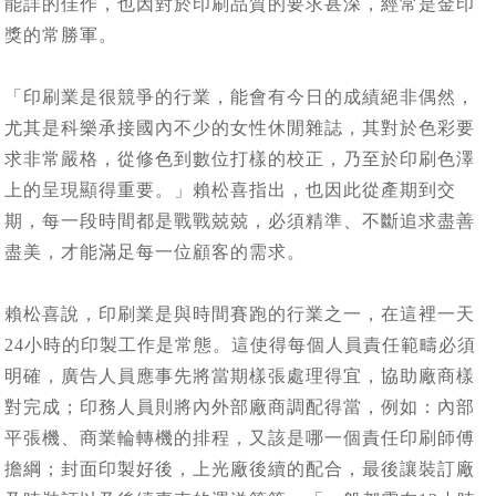
能詳的佳作，也因對於印刷品質的要求甚深，經常是金印
獎的常勝軍。
「印刷業是很競爭的行業，能會有今日的成績絕非偶然，
尤其是科樂承接國內不少的女性休閒雜誌，其對於色彩要
求非常嚴格，從修色到數位打樣的校正，乃至於印刷色澤
上的呈現顯得重要。」賴松喜指出，也因此從產期到交
期，每一段時間都是戰戰兢兢，必須精準、不斷追求盡善
盡美，才能滿足每一位顧客的需求。
賴松喜說，印刷業是與時間賽跑的行業之一，在這裡一天
24小時的印製工作是常態。這使得每個人員責任範疇必須
明確，廣告人員應事先將當期樣張處理得宜，協助廠商樣
對完成；印務人員則將內外部廠商調配得當，例如：內部
平張機、商業輪轉機的排程，又該是哪一個責任印刷師傅
擔綱；封面印製好後，上光廠後續的配合，最後讓裝訂廠