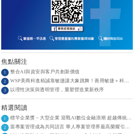
焦點關注
整合AI與資安與客戶共創新價值
1
WSP美商科進栢誠靠敏捷讓大象跳舞！善用敏捷＋科技力， 大型工程也能快速迭代
2
以理性決策與透明管理，重塑營造業新秩序
3
精選閱讀
標竿企業獎－大型企業 迎戰AI數位金融浪潮 超越傳統的組織再定義
1
當專案管理成為共同語言 華人專案管理界最高榮耀引領的變革時代
2