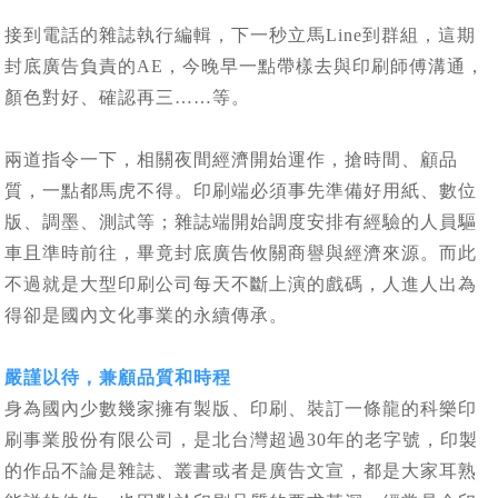
接到電話的雜誌執行編輯，下一秒立馬Line到群組，這期
封底廣告負責的AE，今晚早一點帶樣去與印刷師傅溝通，
顏色對好、確認再三……等。
兩道指令一下，相關夜間經濟開始運作，搶時間、顧品
質，一點都馬虎不得。印刷端必須事先準備好用紙、數位
版、調墨、測試等；雜誌端開始調度安排有經驗的人員驅
車且準時前往，畢竟封底廣告攸關商譽與經濟來源。而此
不過就是大型印刷公司每天不斷上演的戲碼，人進人出為
得卻是國內文化事業的永續傳承。
嚴謹以待，兼顧品質和時程
身為國內少數幾家擁有製版、印刷、裝訂一條龍的科樂印
刷事業股份有限公司，是北台灣超過30年的老字號，印製
的作品不論是雜誌、叢書或者是廣告文宣，都是大家耳熟