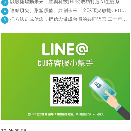
以敏捷驅動未來，慧與科技(HPE)成功打造AI生態系 大型敏捷(LeSS)海納百川，讓複雜變簡單
3
連結頂尖、形塑價值、共創未來—全球頂尖敏捷CEO聯誼會成立
4
把方法走成信念，把信念做成台灣的共同語言 二十年志業，陪伴台灣走過專案管理與敏捷轉型
5