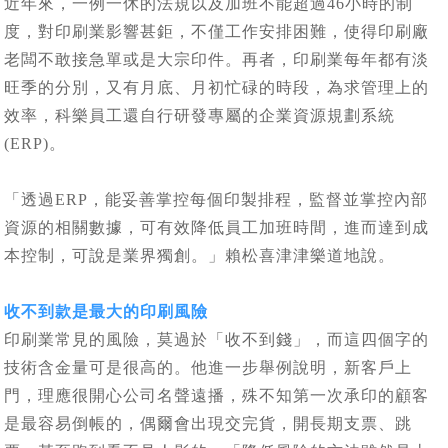
近年來，一例一休的法規以及加班不能超過46小時的制
度，對印刷業影響甚鉅，不僅工作安排困難，使得印刷廠
老闆不敢接急單或是大宗印件。再者，印刷業每年都有淡
旺季的分別，又有月底、月初忙碌的時段，為求管理上的
效率，科樂員工還自行研發專屬的企業資源規劃系統
(ERP)。
「透過ERP，能妥善掌控每個印製排程，監督並掌控內部
資源的相關數據，可有效降低員工加班時間，進而達到成
本控制，可說是業界獨創。」賴松喜津津樂道地說。
收不到款是最大的印刷風險
印刷業常見的風險，莫過於「收不到錢」，而這四個字的
技術含金量可是很高的。他進一步舉例說明，新客戶上
門，理應很開心公司名聲遠播，殊不知第一次承印的顧客
是最容易倒帳的，偶爾會出現交完貨，開長期支票、跳