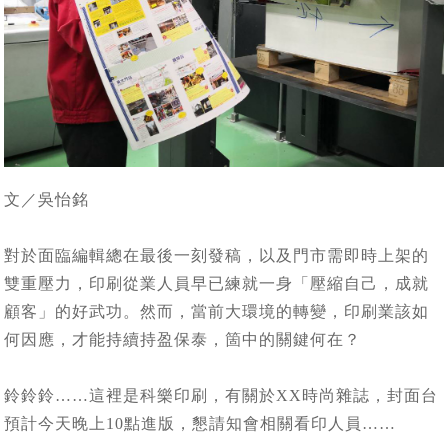
文／吳怡銘
對於面臨編輯總在最後一刻發稿，以及門市需即時上架的
雙重壓力，印刷從業人員早已練就一身「壓縮自己，成就
顧客」的好武功。然而，當前大環境的轉變，印刷業該如
何因應，才能持續持盈保泰，箇中的關鍵何在？
鈴鈴鈴……這裡是科樂印刷，有關於XX時尚雜誌，封面台
預計今天晚上10點進版，懇請知會相關看印人員……