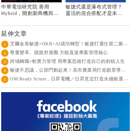
中華電信研究院 善用
敏捷式還是瀑布式管理？
Hybrid，開創新商機與新
靈活的混合搭配才是未來
價值
的競爭力
延伸文章
艾爾金靠敏捷+OKR+AI成功轉型！敏捷打通任督二脈， 避免文化與流程「卡卡」導致溝通無效
1
尊重變革、跳脫舒適圈 方能直達專案管理核心
2
跨域轉職×軟實力管理 用專案思維打造自己的斜槓人生
3
敏捷不思議，公部門動起來！高市農業局打造願景導向的社區敏捷自組織
4
OM Ready Scrum，日昇電機／日昇意定打造永續維運新典範
5