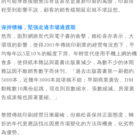
則可能導致後續無法寄送甚至是重新印製的風險，印製排
程受到影響不說，顧客的銷售檔期延宕就不堪設想。
保持積極，堅強走過市場過渡期
然而，面對網路世代與電子書的衝擊，賴松喜亦表示，大
環境的影響，使得2001年傳統印刷業的經營每況愈下，平
均每年以5至10％的幅度下滑。年輕世代使用手機上網的機
會多，使得紙本雜誌與叢書出版量減少，為數不少的休閒
雜誌因不敵銷售數字而休刊。「過去出版叢書第一刷都約
5000本，近幾年3000本就堪稱不錯；早期商業廣告、DM
動輒數10萬份起跳，現在則頁數縮水、張數縮減。房屋廣
告或派報也跟著萎縮。」
整體傳統印刷經營日漸嚴峻，但賴松喜保持正面態度，轉
折的年代更應該找出因應市場變化的方法與機會，化劣勢
為優勢。