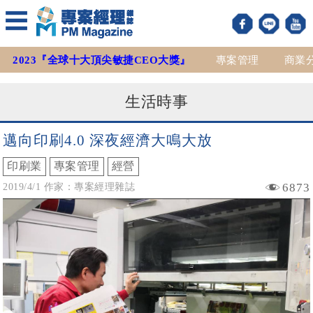
2023『全球十大頂尖敏捷CEO大獎』
專案管理
商業
生活時事
邁向印刷4.0 深夜經濟大鳴大放
印刷業
專案管理
經營
6873
2019/4/1 作家：專案經理雜誌