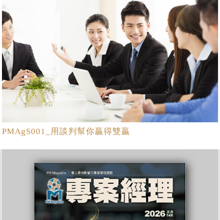
PMAgS001_用談判幫你贏得雙贏