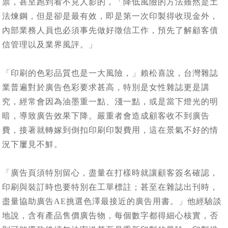
票，甚至跑到看不見人影的，「降低風險的方法雖然是土
法煉鋼，但是卻是最有效，即是第一次印製得收現金外，
內部業務人員也必須事先做好徵信工作，預先了解顧客債
信管理以及業界風評。」
「印刷的色彩品質也是一大風險，」賴松喜說，台灣雜誌
業普遍對於廣告色彩要求甚高，特別是女性雜誌更是講
究，經常會因為油墨重一點、淺一點，或是當下燈光的明
暗，導致廣告效果下降。嚴重者會造成顧客收不到廣告
費，接著就轉嫁到倒扣印刷印製費用，這在景氣不好的情
況下屢見不鮮。
「廣告頁須特別留心，盡量在打樣時就讓顧客簽名確認，
印刷與裝訂時也要特別在工單標註；甚至在雜誌出刊時，
盡量協助廣告AE挑選色澤最接近的廣告用書。」他經驗談
地說，含有產品售價廣告物，每個數字都得細心核實，否