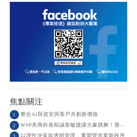
焦點關注
整合AI與資安與客戶共創新價值
1
WSP美商科進栢誠靠敏捷讓大象跳舞！善用敏捷＋科技力， 大型工程也能快速迭代
2
以理性決策與透明管理，重塑營造業新秩序
3