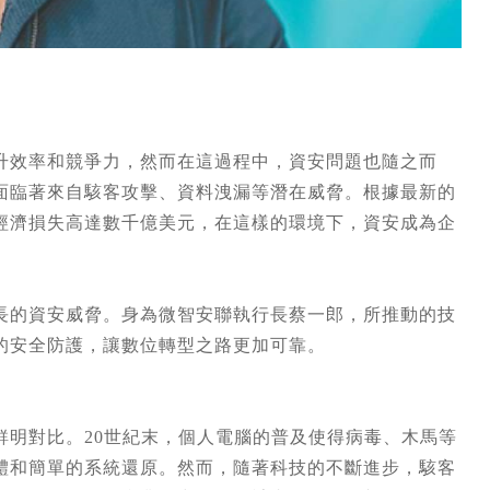
升效率和競爭力，然而在這過程中，資安問題也隨之而
面臨著來自駭客攻擊、資料洩漏等潛在威脅。根據最新的
經濟損失高達數千億美元，在這樣的環境下，資安成為企
長的資安威脅。身為微智安聯執行長蔡一郎，所推動的技
的安全防護，讓數位轉型之路更加可靠。
鮮明對比。20世紀末，個人電腦的普及使得病毒、木馬等
體和簡單的系統還原。然而，隨著科技的不斷進步，駭客