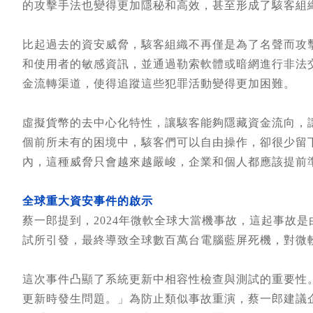
的攻擊手法也變得更加隱秘和高效，甚至形成了駭客組
比起過去的資安威脅，駭客組織不再僅是為了名聲而攻
和使用者的敏感資訊，並通過勒索軟體或暗網進行非法
金流轉渠道，使得追蹤這些犯罪活動變得更加困難。
虛擬貨幣的去中心化特性，讓駭客能夠隱藏資金流向，
個前所未有的困境中，駭客們可以自由操作，卻很少留
內，這種威脅只會越來越嚴峻，企業和個人都應該提前
全球重大資安事件的啟示
蔡一郎提到，2024年微軟全球大當機事故，這起事故
試所引發，最終導致全球數百萬台電腦藍屏死機，對微
這次事件凸顯了系統更新中相容性檢查與測試的重要性
更新時發生問題。」為防止類似事故重演，蔡一郎建議