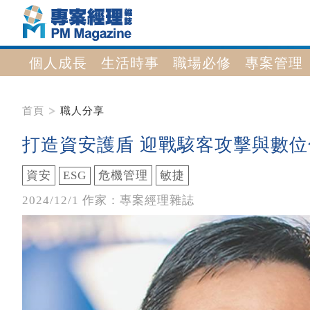
個人成長
生活時事
職場必修
專案管理
首頁
職人分享
打造資安護盾 迎戰駭客攻擊與數位
資安
ESG
危機管理
敏捷
2024/12/1 作家：專案經理雜誌