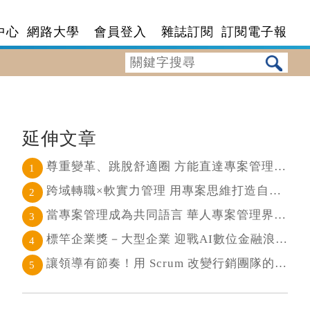
中心
網路大學
會員登入
雜誌訂閱
訂閱電子報
延伸文章
尊重變革、跳脫舒適圈 方能直達專案管理核心
1
跨域轉職×軟實力管理 用專案思維打造自己的斜槓人生
2
當專案管理成為共同語言 華人專案管理界最高榮耀引領的變革時代
3
標竿企業獎－大型企業 迎戰AI數位金融浪潮 超越傳統的組織再定義
4
讓領導有節奏！用 Scrum 改變行銷團隊的協作節奏
5