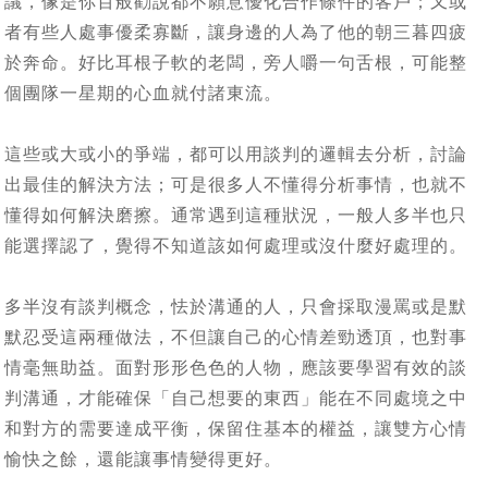
議，像是你百般勸說都不願意優化合作條件的客戶；又或
者有些人處事優柔寡斷，讓身邊的人為了他的朝三暮四疲
於奔命。好比耳根子軟的老闆，旁人嚼一句舌根，可能整
個團隊一星期的心血就付諸東流。
這些或大或小的爭端，都可以用談判的邏輯去分析，討論
出最佳的解決方法；可是很多人不懂得分析事情，也就不
懂得如何解決磨擦。通常遇到這種狀況，一般人多半也只
能選擇認了，覺得不知道該如何處理或沒什麼好處理的。
多半沒有談判概念，怯於溝通的人，只會採取漫罵或是默
默忍受這兩種做法，不但讓自己的心情差勁透頂，也對事
情毫無助益。面對形形色色的人物，應該要學習有效的談
判溝通，才能確保「自己想要的東西」能在不同處境之中
和對方的需要達成平衡，保留住基本的權益，讓雙方心情
愉快之餘，還能讓事情變得更好。