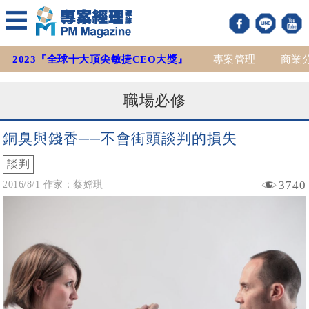
2023『全球十大頂尖敏捷CEO大獎』
專案管理
商業
職場必修
銅臭與錢香──不會街頭談判的損失
談判
3740
2016/8/1 作家：蔡嫦琪