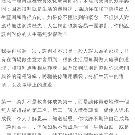
過此一邏輯流程去有效促成新節點，來達到雙向的效率認
同；因為談判就是生活的邏輯課，協助你在腦中架構出人
生藍圖和路徑方向。如果你不懂談判的概念，不但與人對
應時無法洞燭機先，人生規劃也將容易一團混亂，你能說
談判對你的人生毫無影響嗎？
我要再強調一次，談判並不只是一般人誤以為的那樣，只
有在商場做生意才會用到，很多生活眉角與做人處事的道
理，和談判邏輯相互輝映，因為談判法則是協助你思考問
與答的流程邏輯，將驅使你運用腦袋，分析生活中的選
項，以及職場上的進退。
第一，談判不是教會你成為第一，而是讓你勇敢地作一個
無人能超越的第二名。第二，讓人懂得謙虛，促使人追求
成長，令人了解恩典，知道感恩。你或許不期許自己成為
「談判高手」，但你如果不想成為一個「生活白痴」或是