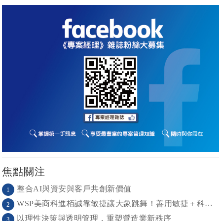
焦點關注
整合AI與資安與客戶共創新價值
1
WSP美商科進栢誠靠敏捷讓大象跳舞！善用敏捷＋科技力， 大型工程也能快速迭代
2
以理性決策與透明管理，重塑營造業新秩序
3