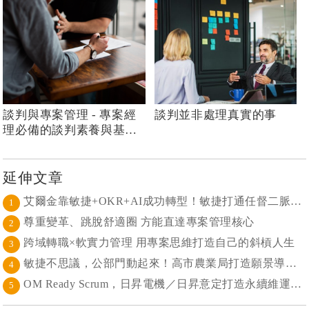
談判與專案管理 - 專案經
談判並非處理真實的事
理必備的談判素養與基本
觀念
延伸文章
艾爾金靠敏捷+OKR+AI成功轉型！敏捷打通任督二脈， 避免文化與流程「卡卡」導致溝通無效
1
尊重變革、跳脫舒適圈 方能直達專案管理核心
2
跨域轉職×軟實力管理 用專案思維打造自己的斜槓人生
3
敏捷不思議，公部門動起來！高市農業局打造願景導向的社區敏捷自組織
4
OM Ready Scrum，日昇電機／日昇意定打造永續維運新典範
5