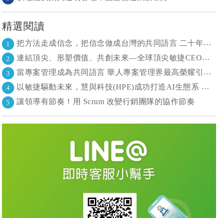
精選閱讀
把方法走成信念，把信念做成台灣的共同語言 二十年志業，陪伴台灣走過專案管理與敏捷轉型
1
連結頂尖、形塑價值、共創未來—全球頂尖敏捷CEO聯誼會成立
2
當專案管理成為共同語言 華人專案管理界最高榮耀引領的變革時代
3
以敏捷驅動未來，慧與科技(HPE)成功打造AI生態系 大型敏捷(LeSS)海納百川，讓複雜變簡單
4
讓領導有節奏！用 Scrum 改變行銷團隊的協作節奏
5