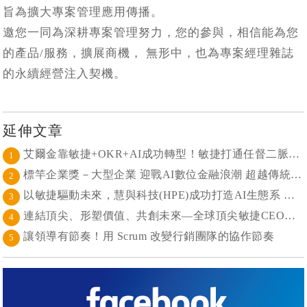
旨為擴大專案管理應用傳播。
邀您一同為深耕專案管理努力，您的參與，相信能為您
的產品/服務，擴展商機， 無形中，也為專案經理雜誌
的永續經營注入契機。
延伸文章
艾爾金靠敏捷+OKR+AI成功轉型！敏捷打通任督二脈， 避免文化與流程「卡卡」導致溝通無效
1
標竿企業獎－大型企業 迎戰AI數位金融浪潮 超越傳統的組織再定義
2
以敏捷驅動未來，慧與科技(HPE)成功打造AI生態系 大型敏捷(LeSS)海納百川，讓複雜變簡單
3
連結頂尖、形塑價值、共創未來—全球頂尖敏捷CEO聯誼會成立
4
讓領導有節奏！用 Scrum 改變行銷團隊的協作節奏
5