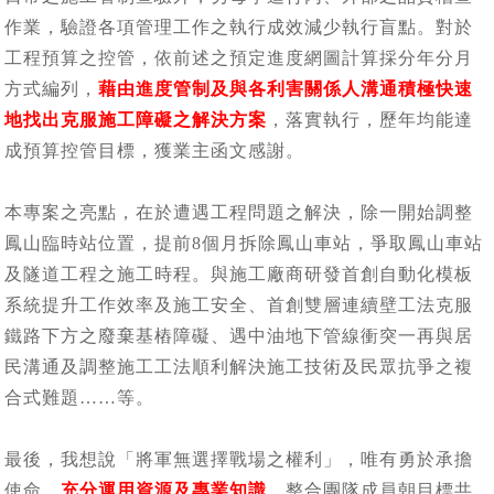
作業，驗證各項管理工作之執行成效減少執行盲點。對於
工程預算之控管，依前述之預定進度網圖計算採分年分月
方式編列，
藉由進度管制及與各利害關係人溝通積極快速
地找出克服施工障礙之解決方案
，落實執行，歷年均能達
成預算控管目標，獲業主函文感謝。
本專案之亮點，在於遭遇工程問題之解決，除一開始調整
鳳山臨時站位置，提前8個月拆除鳳山車站，爭取鳳山車站
及隧道工程之施工時程。與施工廠商研發首創自動化模板
系統提升工作效率及施工安全、首創雙層連續壁工法克服
鐵路下方之廢棄基樁障礙、遇中油地下管線衝突一再與居
民溝通及調整施工工法順利解決施工技術及民眾抗爭之複
合式難題……等。
最後，我想說「將軍無選擇戰場之權利」，唯有勇於承擔
使命，
充分運用資源及專業知識
，整合團隊成員朝目標共