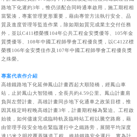
路地下化遲約3年，惟仍須配合同時通車啟用，施工期程相
當緊湊，專案管理更形重要，藉由專管方法執行安全、品
質及進度管理等監造作業，除如期如質完成業主交付任務
外，並以C411標榮獲104年公共工程金安獎優等、105年金
質獎優等、108年中國工程師學會工程優良獎，以C412Z標
榮獲106年金安獎佳作及107年中國工程師學會工程優良獎
之殊榮。
專案代表作介紹
高雄鐵路地下化延伸鳳山計畫西起大順陸橋，經鳳山車
站，止於鳳山大智陸橋，全長共約4.59公里。鳳山計畫肩
負與左營計畫、高雄計畫同步地下化通車之政策目標，惟
因其核定時程晚高雄計畫3年，計畫期程極為緊迫。工程啟
始後，如何儘速完成臨時軌及臨時站工程以騰空路廊，藉
由管理手段安全地在緊臨運行中之鐵路旁，展開平均深度
達15米之明挖覆蓋隧道工程，維持鐵路安全運行，實為計