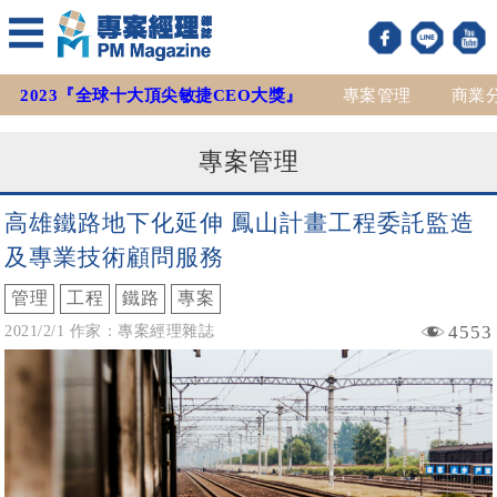
2023『全球十大頂尖敏捷CEO大獎』
專案管理
商業
專案管理
高雄鐵路地下化延伸 鳳山計畫工程委託監造
及專業技術顧問服務
管理
工程
鐵路
專案
4553
2021/2/1 作家：專案經理雜誌