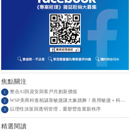
焦點關注
整合AI與資安與客戶共創新價值
1
WSP美商科進栢誠靠敏捷讓大象跳舞！善用敏捷＋科技力， 大型工程也能快速迭代
2
以理性決策與透明管理，重塑營造業新秩序
3
精選閱讀