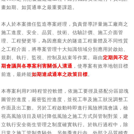
畫如期、如質通車之最重要課題。
本人於本案擔任監造專案經理，負責督導評量施工廠商之
施工進度、安全、品質、技術、估驗計價、施工介面管
理、工程變更等，為因應龐大的隧道工程量體及不同性質
之工程介面，將專案管理十大知識領域分別應用於啟始、
規劃、執行、監視、控制及結束等作業。藉由
定期與不定
期會議與各專案利害關係人溝通
，使專案有效率地朝目標
前進，最終能
如期達成通車之政策目標
。
本專案利用P3時程管控軟體，依施工要徑及搭配分區節塊
圖管控進度，嚴密監控進度，並視工率及施工狀況調整工
作面及出工數。另於工程啟動時即進行風險辨識會議，檢
視高風險項目及研討降低風險之施工方式與管制對策，建
立執行安全衛生管理之制度確實執行。於執行過程中，除
日常之施工管制查驗外，另每季進行內、外部之品質稽查