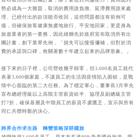
勢必成為一大難題，取消的費用誰負擔、延滯費用誰來處
理、已經付出的款項能否收回，這些問題都沒有前例可
循，但確保旅客健康無虞地旅行、平安地回家，更是身為
旅遊業者的第一要務，因此雄獅先於政府宣布取消所有出
團計畫，創下業界先例，「損失可以慢慢彌補，但對於消
費的承諾與口碑，攸關著數十年建立起來的品牌形象。」
接下來的日子裡，公司營收幾乎歸零，但3,600名員工就代
表著3,600個家庭，不讓員工的生活因疫情陷入困頓，是戰
情中心面臨的第二大任務。為了穩定軍心，董事長3月率先
宣布總經理級以上高階主管薪資砍半、協理及副總級主管
打7折，確保基層及中階員工的薪資不虞匱乏，宣示與所有
同仁共體時艱的決心。
跨界合作求生路 轉變策略深耕國旅
雄獅旅遊3,600名員工，原本有多達80%負責國外旅遊，眼