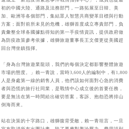
初的中國大陸、通路及法務部門，一路拓展至日韓、美
加、歐洲等各個部門，集結眾人智慧共商變革目標與行動
方案；面對前所未見的危機，雄獅首度成立專責部門，負
責彙整全球各國據點得知的第一手疫情資訊，提供政府做
為防疫政策參考依據，雄獅旅遊董事長王文傑更從美國趕
回台灣坐鎮指揮。
「身為台灣旅遊業龍頭，我們的每個決定都影響整體旅遊
市場的態度。」賴一青說，當時3,600人的編制中，有1,800
人是身處第一線的銷售人員，他們該如何面對心急的消費
者與恐慌的旅行社同業，是戰情中心成立後的首要任務，
要是無法在第一時間給出確切答案，客訴、抱怨恐將排山
倒海而來。
站在決策的十字路口，雄獅腹背受敵，賴一青坦言，一旦
宣布取消所有出團計畫，除了要應對輿論壓力，費用認列