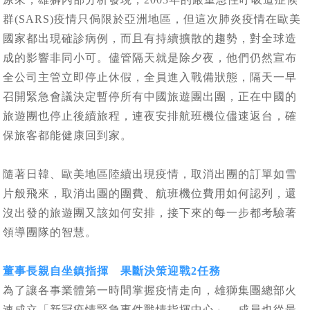
群(SARS)疫情只侷限於亞洲地區，但這次肺炎疫情在歐美
國家都出現確診病例，而且有持續擴散的趨勢，對全球造
成的影響非同小可。儘管隔天就是除夕夜，他們仍然宣布
全公司主管立即停止休假，全員進入戰備狀態，隔天一早
召開緊急會議決定暫停所有中國旅遊團出團，正在中國的
旅遊團也停止後續旅程，連夜安排航班機位儘速返台，確
保旅客都能健康回到家。
隨著日韓、歐美地區陸續出現疫情，取消出團的訂單如雪
片般飛來，取消出團的團費、航班機位費用如何認列，還
沒出發的旅遊團又該如何安排，接下來的每一步都考驗著
領導團隊的智慧。
董事長親自坐鎮指揮 果斷決策迎戰2任務
為了讓各事業體第一時間掌握疫情走向，雄獅集團總部火
速成立「新冠疫情緊急事件戰情指揮中心」，成員也從最