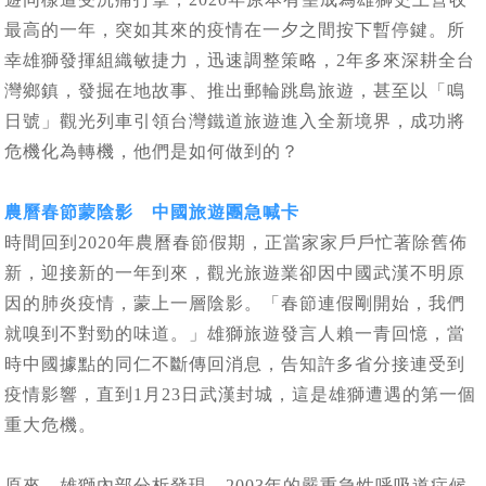
最高的一年，突如其來的疫情在一夕之間按下暫停鍵。所
幸雄獅發揮組織敏捷力，迅速調整策略，2年多來深耕全台
灣鄉鎮，發掘在地故事、推出郵輪跳島旅遊，甚至以「鳴
日號」觀光列車引領台灣鐵道旅遊進入全新境界，成功將
危機化為轉機，他們是如何做到的？
農曆春節蒙陰影 中國旅遊團急喊卡
時間回到2020年農曆春節假期，正當家家戶戶忙著除舊佈
新，迎接新的一年到來，觀光旅遊業卻因中國武漢不明原
因的肺炎疫情，蒙上一層陰影。「春節連假剛開始，我們
就嗅到不對勁的味道。」雄獅旅遊發言人賴一青回憶，當
時中國據點的同仁不斷傳回消息，告知許多省分接連受到
疫情影響，直到1月23日武漢封城，這是雄獅遭遇的第一個
重大危機。
原來，雄獅內部分析發現，2003年的嚴重急性呼吸道症候