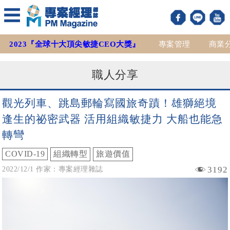
2023『全球十大頂尖敏捷CEO大獎』
專案管理
商業
職人分享
觀光列車、跳島郵輪寫國旅奇蹟！雄獅絕境
逢生的祕密武器 活用組織敏捷力 大船也能急
轉彎
COVID-19
組織轉型
旅遊價值
3192
2022/12/1 作家：專案經理雜誌