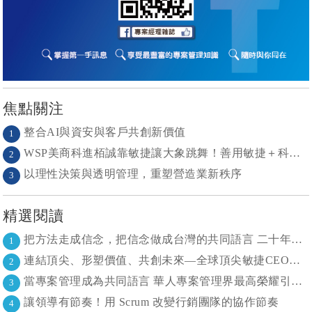
焦點關注
整合AI與資安與客戶共創新價值
1
WSP美商科進栢誠靠敏捷讓大象跳舞！善用敏捷＋科技力， 大型工程也能快速迭代
2
以理性決策與透明管理，重塑營造業新秩序
3
精選閱讀
把方法走成信念，把信念做成台灣的共同語言 二十年志業，陪伴台灣走過專案管理與敏捷轉型
1
連結頂尖、形塑價值、共創未來—全球頂尖敏捷CEO聯誼會成立
2
當專案管理成為共同語言 華人專案管理界最高榮耀引領的變革時代
3
讓領導有節奏！用 Scrum 改變行銷團隊的協作節奏
4