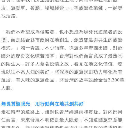
店、遊覽車、餐廳、場域經營……等旅遊產業鏈，一起尋
找活路。
「我們不希望成為侵略者，也不想成為境外旅遊業者的反
撲，而是結合縣市政府在地創生，創造雙贏與共生的旅遊
模式。」賴一青說，不少領隊、導遊多年帶團出國，對於
國外的歷史文化暸若指掌，台灣對他們而言竟成了最熟悉
的陌生人，許多人藉著疫情之故，看見在地文化價值、發
現以往不為人知的美好，將深厚的旅遊規劃功力轉化為有
溫度、有人味的旅遊產品，將台灣的故事說給全台2,300萬
人聽。
無畏質疑眼光 用行動與在地共創共好
走在轉型的道路上，雄獅也曾歷經風雨和質疑。對內部同
仁而言，未來發展不明確是最大隱憂，不知道國旅究竟能
支撐多久，新型的旅遊樣態也會衍生大量法規的溝通協調