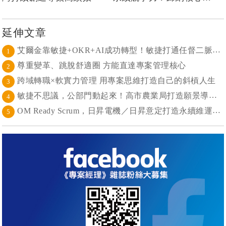
勢，台灣理光轉型，「數
位整合服務商」！
延伸文章
艾爾金靠敏捷+OKR+AI成功轉型！敏捷打通任督二脈， 避免文化與流程「卡卡」導致溝通無效
1
尊重變革、跳脫舒適圈 方能直達專案管理核心
2
跨域轉職×軟實力管理 用專案思維打造自己的斜槓人生
3
敏捷不思議，公部門動起來！高市農業局打造願景導向的社區敏捷自組織
4
OM Ready Scrum，日昇電機／日昇意定打造永續維運新典範
5