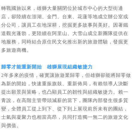
轉戰國旅以來，雄獅大量關閉位於城市中心的大型街邊
店，卻陸續在澎湖、金門、台東、花蓮等地成立辦公室或
分公司，讓員工在地深耕，挖掘更多故事與美好。因著鐵
道觀光蓬勃，更陸續在阿里山、大雪山成立新團隊提供在
地服務，同時結合原住民文化推出新的旅遊體驗，發掘更
多旅遊商機。
歸零才能重新開始 雄獅展現組織敏捷力
2年多來的疫情，確實讓旅遊業歸零，但雄獅卻能將歸零做
為新的開始，快速重振旗鼓、重新佈局，有賴領導人決斷
提出願景與策略，也凸顯員工的韌性與組織敏捷力。賴一
青說，在高階主管帶頭減薪的當下，團隊內部發生很多質
變，全體員工從上到下、從下到上展現前所未有的團結，
士氣與凝聚力也相當高昂，共同打造獨一無二的旅遊文化
與價值。