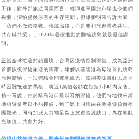
工作；對外部旅遊同業而言，雄獅進軍國旅市場也令他們
畏懼，深怕侵蝕原有的生存空間，但雄獅明確告訴大家
「我們不做價格戰、傳統廝殺，而是要和旅遊業者共生、
共存與共榮」，2020年暑假推動的郵輪跳島就是最佳證
明。
正當全球忙著封鎖國境，台灣因疫情控制得當，成為亞洲
首個恢復郵輪旅遊的國家，雄獅以基隆港為母港首創跳島
旅遊體驗，一次體驗金門戰地風光、澎湖美味海鮮以及平
時困難抵達的馬祖，將近1萬個名額在短短1小時內完售。
賴一青說，由於離島港口難以容納郵輪，他們特地找來當
地旅遊業者以小船接駁，到了島上同樣由在地導遊負責率
團觀光，同時加派人力補足島上旅遊資源缺口，為在地觀
光加值，共創共好。
發現山林鐵道之美 觀光列車翻開鐵道旅遊新頁