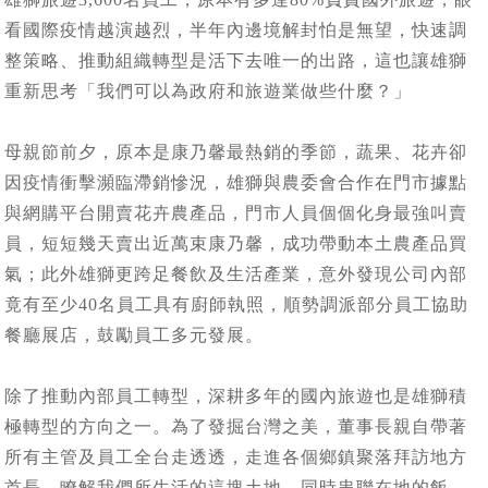
看國際疫情越演越烈，半年內邊境解封怕是無望，快速調
整策略、推動組織轉型是活下去唯一的出路，這也讓雄獅
重新思考「我們可以為政府和旅遊業做些什麼？」
母親節前夕，原本是康乃馨最熱銷的季節，蔬果、花卉卻
因疫情衝擊瀕臨滯銷慘況，雄獅與農委會合作在門市據點
與網購平台開賣花卉農產品，門市人員個個化身最強叫賣
員，短短幾天賣出近萬束康乃馨，成功帶動本土農產品買
氣；此外雄獅更跨足餐飲及生活產業，意外發現公司內部
竟有至少40名員工具有廚師執照，順勢調派部分員工協助
餐廳展店，鼓勵員工多元發展。
除了推動內部員工轉型，深耕多年的國內旅遊也是雄獅積
極轉型的方向之一。為了發掘台灣之美，董事長親自帶著
所有主管及員工全台走透透，走進各個鄉鎮聚落拜訪地方
首長，瞭解我們所生活的這塊土地，同時串聯在地的飯