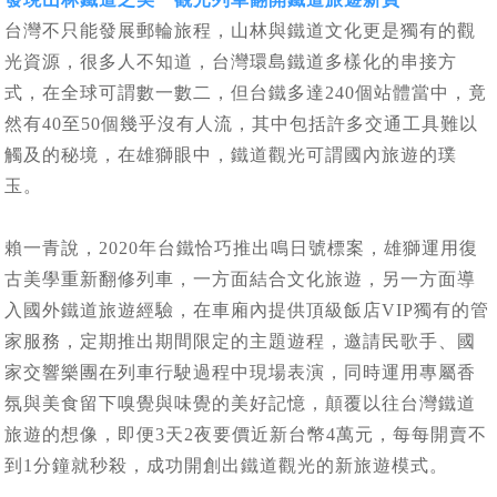
台灣不只能發展郵輪旅程，山林與鐵道文化更是獨有的觀
光資源，很多人不知道，台灣環島鐵道多樣化的串接方
式，在全球可謂數一數二，但台鐵多達240個站體當中，竟
然有40至50個幾乎沒有人流，其中包括許多交通工具難以
觸及的秘境，在雄獅眼中，鐵道觀光可謂國內旅遊的璞
玉。
賴一青說，2020年台鐵恰巧推出鳴日號標案，雄獅運用復
古美學重新翻修列車，一方面結合文化旅遊，另一方面導
入國外鐵道旅遊經驗，在車廂內提供頂級飯店VIP獨有的管
家服務，定期推出期間限定的主題遊程，邀請民歌手、國
家交響樂團在列車行駛過程中現場表演，同時運用專屬香
氛與美食留下嗅覺與味覺的美好記憶，顛覆以往台灣鐵道
旅遊的想像，即便3天2夜要價近新台幣4萬元，每每開賣不
到1分鐘就秒殺，成功開創出鐵道觀光的新旅遊模式。