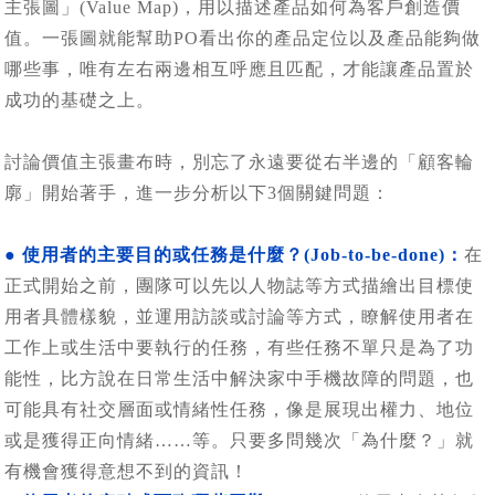
主張圖」(Value Map)，用以描述產品如何為客戶創造價
值。一張圖就能幫助PO看出你的產品定位以及產品能夠做
哪些事，唯有左右兩邊相互呼應且匹配，才能讓產品置於
成功的基礎之上。
討論價值主張畫布時，別忘了永遠要從右半邊的「顧客輪
廓」開始著手，進一步分析以下3個關鍵問題：
● 使用者的主要目的或任務是什麼？(Job-to-be-done)：
在
正式開始之前，團隊可以先以人物誌等方式描繪出目標使
用者具體樣貌，並運用訪談或討論等方式，瞭解使用者在
工作上或生活中要執行的任務，有些任務不單只是為了功
能性，比方說在日常生活中解決家中手機故障的問題，也
可能具有社交層面或情緒性任務，像是展現出權力、地位
或是獲得正向情緒……等。只要多問幾次「為什麼？」就
有機會獲得意想不到的資訊！