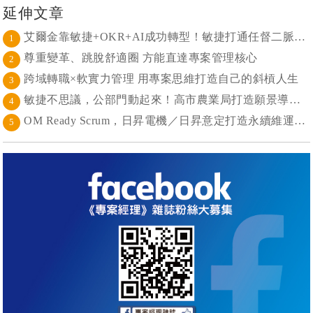
延伸文章
艾爾金靠敏捷+OKR+AI成功轉型！敏捷打通任督二脈， 避免文化與流程「卡卡」導致溝通無效
1
尊重變革、跳脫舒適圈 方能直達專案管理核心
2
跨域轉職×軟實力管理 用專案思維打造自己的斜槓人生
3
敏捷不思議，公部門動起來！高市農業局打造願景導向的社區敏捷自組織
4
OM Ready Scrum，日昇電機／日昇意定打造永續維運新典範
5