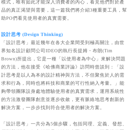
模式，唯有如此才能深入消費者的內心，看見他們對於產
品的真正渴望與需要，這一篇我們將介紹3種重要工具，幫
助PO們看見使用者的真實需要。
設計思考 (Design Thinking)
「設計思考」最近幾年在各大企業間受到極高關注，由世
界知名設計顧問公司IDEO的執行長提姆・布朗(Tim
Brown)所提出，它是一種「以使用者為中心」來解決問題
的方法，他在接受《哈佛商業評論》訪問時曾談到：「設
計思考是以人為本的設計精神與方法，不但聚焦於人的需
求和行為，同時也將科技和商業的可行性納入考量。」能
夠帶領團隊設身處地體驗使用者的真實需求，運用系統性
的方法激發團隊創意並逐步收斂，更有脈絡地思考創新的
解決方案，一步步找到符合使用者的解決方案。
「設計思考」一共分為5個步驟，包括同理、定義、發想、