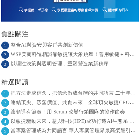
焦點關注
整合AI與資安與客戶共創新價值
1
WSP美商科進栢誠靠敏捷讓大象跳舞！善用敏捷＋科技力， 大型工程也能快速迭代
2
以理性決策與透明管理，重塑營造業新秩序
3
精選閱讀
把方法走成信念，把信念做成台灣的共同語言 二十年志業，陪伴台灣走過專案管理與敏捷轉型
1
連結頂尖、形塑價值、共創未來—全球頂尖敏捷CEO聯誼會成立
2
讓領導有節奏！用 Scrum 改變行銷團隊的協作節奏
3
以敏捷驅動未來，慧與科技(HPE)成功打造AI生態系 大型敏捷(LeSS)海納百川，讓複雜變簡單
4
當專案管理成為共同語言 華人專案管理界最高榮耀引領的變革時代
5