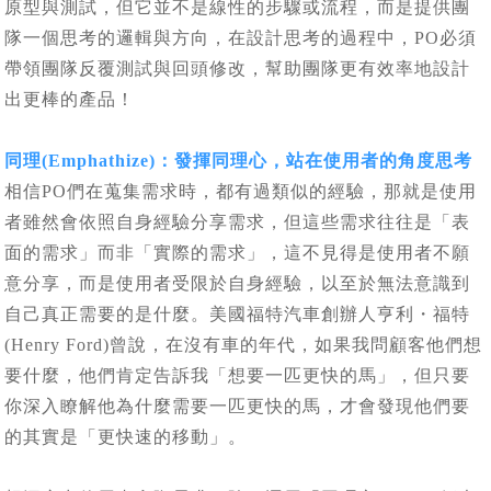
原型與測試，但它並不是線性的步驟或流程，而是提供團
隊一個思考的邏輯與方向，在設計思考的過程中，PO必須
帶領團隊反覆測試與回頭修改，幫助團隊更有效率地設計
出更棒的產品！
同理(Emphathize)：發揮同理心，站在使用者的角度思考
相信PO們在蒐集需求時，都有過類似的經驗，那就是使用
者雖然會依照自身經驗分享需求，但這些需求往往是「表
面的需求」而非「實際的需求」，這不見得是使用者不願
意分享，而是使用者受限於自身經驗，以至於無法意識到
自己真正需要的是什麼。美國福特汽車創辦人亨利・福特
(Henry Ford)曾說，在沒有車的年代，如果我問顧客他們想
要什麼，他們肯定告訴我「想要一匹更快的馬」，但只要
你深入瞭解他為什麼需要一匹更快的馬，才會發現他們要
的其實是「更快速的移動」。