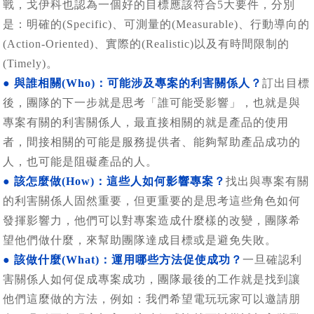
戰，戈伊科也認為一個好的目標應該符合5大要件，分別
是：明確的(Specific)、可測量的(Measurable)、行動導向的
(Action-Oriented)、實際的(Realistic)以及有時間限制的
(Timely)。
● 與誰相關(Who)：可能涉及專案的利害關係人？
訂出目標
後，團隊的下一步就是思考「誰可能受影響」，也就是與
專案有關的利害關係人，最直接相關的就是產品的使用
者，間接相關的可能是服務提供者、能夠幫助產品成功的
人，也可能是阻礙產品的人。
● 該怎麼做(How)：這些人如何影響專案？
找出與專案有關
的利害關係人固然重要，但更重要的是思考這些角色如何
發揮影響力，他們可以對專案造成什麼樣的改變，團隊希
望他們做什麼，來幫助團隊達成目標或是避免失敗。
● 該做什麼(What)：運用哪些方法促使成功？
一旦確認利
害關係人如何促成專案成功，團隊最後的工作就是找到讓
他們這麼做的方法，例如：我們希望電玩玩家可以邀請朋