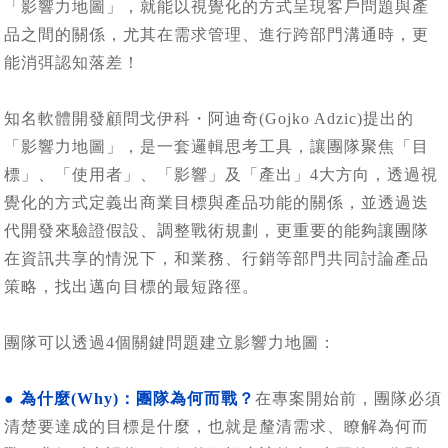
「影響力地圖」，就能以視覺化的方式呈現客戶問題與產
品之間的關係，尤其在需求管理、進行跨部門溝通時，更
能消弭認知落差！
知名軟體開發顧問戈伊科・阿迪奇(Gojko Adzic)提出的
「影響力地圖」，是一套邏輯思考工具，讓團隊聚焦「目
標」、「使用者」、「影響」及「產出」4大方向，透過視
覺化的方式定義出商業目標與產品功能的關係，並透過迭
代開發來驗證假設、調整戰術規劃，更重要的能夠讓團隊
在資訊共享的情況下，和業務、行銷等部門共同討論產品
策略，找出邁向目標的最短路徑。
團隊可以透過4個關鍵問題建立影響力地圖：
● 為什麼(Why)：團隊為何而戰？
在專案開始前，團隊必須
清楚要達成的目標是什麼，也就是釐清需求、瞭解為何而