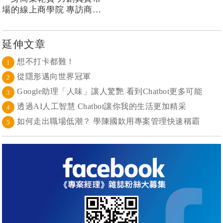
場的線上商學院 專訪商業
思維學院院長游舒帆GiPi
延伸文章
想不打卡都難！
1
從隱形邁向世界冠軍
2
Google助理「人味」讓人驚艷 看到Chatbot更多可能
3
透過AI人工智慧 Chatbot讓你我的生活更加精采
4
如何走出職場低潮？ 學陳國欽用專案管理快速稱霸
5