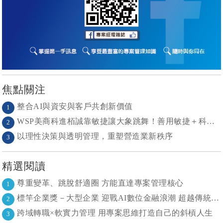
焦點關注
整合AI與資安與客戶共創新價值
1
WSP美商科進栢誠靠敏捷讓大象跳舞！善用敏捷＋科技力， 大型工程也能快速迭代
2
以理性決策與透明管理，重塑營造業新秩序
3
精選閱讀
尊重變革、跳脫舒適圈 方能直達專案管理核心
1
標竿企業獎－大型企業 迎戰AI數位金融浪潮 超越傳統的組織再定義
2
跨域轉職×軟實力管理 用專案思維打造自己的斜槓人生
3