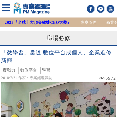
2023『全球十大頂尖敏捷CEO大獎』
專案管理
商業
職場必修
「微學習」當道 數位平台成個人、企業進修
新寵
實戰力
數位平台
學習
5972
2018/7/31 作家：專案經理雜誌