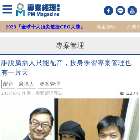
2023『全球十大頂尖敏捷CEO大獎』
專案管理
商業
專案管理
誰說廣播人只能配音，投身學習專案管理也
有一片天
配音
廣播人
專案管理
4423
2016/10/1 作家：專案經理雜誌