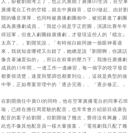
人，卻被劉開考上了，也正式展開了廣播DJ生涯，在空軍
廣播電台工作的空檔，就去中廣錄音，從DJ做起。由於劉
開的嗓音渾厚，也同時被廣播劇團相中，被招募進了劇團
成為廣播劇成員，「我從小就是字正腔圓，演講比賽年年
得冠軍，但進入劇團錄廣播劇，才發現這些人的『檔次』
太高了。」劉開笑說，「有時候白銀阿姨一個眼神看過
來，我就知道哪裡又出錯了，她總是說『劉開啊，你講話
像含著滷蛋似的』，所以在前輩的壓力下，我擔任廣播劇
成員的15年間，一邊工作一邊練習，每一個字的咬字發音
都要很清楚，速度與聲調也都要到位」，這就是典型的做
中學，正如專案管理中的「逐步完善」、「逐步修正。」
在劉開擔任中廣DJ的同時，他在空軍廣播電台的同事石班
瑜，已經在擔任周星馳的配音，也常常會介紹節目或廣告
配音的案子給劉開，但劉開做了幾次，覺得沒有興趣，因
此也不像其他配音員一樣大量接案，「電視劇我只配了幾