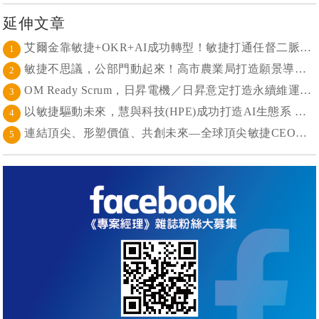
延伸文章
艾爾金靠敏捷+OKR+AI成功轉型！敏捷打通任督二脈， 避免文化與流程「卡卡」導致溝通無效
1
敏捷不思議，公部門動起來！高市農業局打造願景導向的社區敏捷自組織
2
OM Ready Scrum，日昇電機／日昇意定打造永續維運新典範
3
以敏捷驅動未來，慧與科技(HPE)成功打造AI生態系 大型敏捷(LeSS)海納百川，讓複雜變簡單
4
連結頂尖、形塑價值、共創未來—全球頂尖敏捷CEO聯誼會成立
5