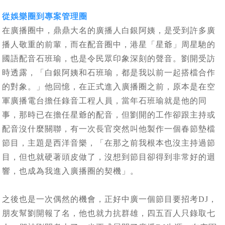
從娛樂圈到專案管理圈
在廣播圈中，鼎鼎大名的廣播人白銀阿姨，是受到許多廣
播人敬重的前輩，而在配音圈中，港星「星爺」周星馳的
國語配音石班瑜，也是令民眾印象深刻的聲音。劉開受訪
時透露，「白銀阿姨和石班瑜，都是我以前一起搭檔合作
的對象。」他回憶，在正式進入廣播圈之前，原本是在空
軍廣播電台擔任錄音工程人員，當年石班瑜就是他的同
事，那時已在擔任星爺的配音，但劉開的工作卻跟主持或
配音沒什麼關聯，有一次長官突然叫他製作一個春節墊檔
節目，主題是西洋音樂，「在那之前我根本也沒主持過節
目，但也就硬著頭皮做了，沒想到節目卻得到非常好的迴
響，也成為我進入廣播圈的契機」。
之後也是一次偶然的機會，正好中廣一個節目要招考DJ，
朋友幫劉開報了名，他也就力抗群雄，四五百人只錄取七