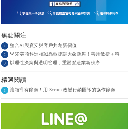
焦點關注
整合AI與資安與客戶共創新價值
1
WSP美商科進栢誠靠敏捷讓大象跳舞！善用敏捷＋科技力， 大型工程也能快速迭代
2
以理性決策與透明管理，重塑營造業新秩序
3
精選閱讀
讓領導有節奏！用 Scrum 改變行銷團隊的協作節奏
1