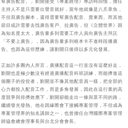
幫廣告配音。」劉開接受《專案經理》專訪時回憶，擔任
主持人不是只需要出聲音就好，當年他就像是八爪章魚，
不但寫廣告腳本，還得需要幫廣告配音、賣東西。而其他
節目或許需要去找廣告客戶、拉廣告，但《立體世界》因
為知名度太大，廣告量多到需要工作人員向廣告主拜託
「不要上廣告」，因為廣告量多到根本卡不進時段播廣
告。也因為這些歷練，讓劉開日後得以多元化發展。
正如許多圈內人所言，廣播配音這一行並沒有這麼好走，
劉開也是極少數沒有經過廣播配音科班訓練，而能擠進這
個圈子的佼佼者，劉開並不像其他配音員一樣，把全部的
心力都投入配音工作，而是多角發展，因此在這行業的高
度競爭與排擠效應下，劉開卻能走出一條與眾不同的路，
繼續發光發熱。他在因緣際會下接觸專案管理，不但成為
專案管理界的知名講師之一，也曾擔任台灣國際專案管理
師協會總會理事長與台北分會會長。