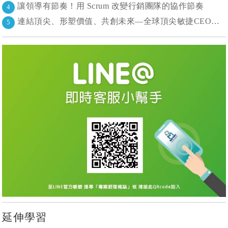
讓領導有節奏！用 Scrum 改變行銷團隊的協作節奏
4
連結頂尖、形塑價值、共創未來—全球頂尖敏捷CEO聯誼會成立
5
延伸學習