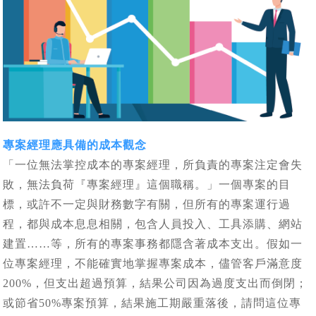
專案經理應具備的成本觀念
「一位無法掌控成本的專案經理，所負責的專案注定會失
敗，無法負荷『專案經理』這個職稱。」一個專案的目
標，或許不一定與財務數字有關，但所有的專案運行過
程，都與成本息息相關，包含人員投入、工具添購、網站
建置……等，所有的專案事務都隱含著成本支出。假如一
位專案經理，不能確實地掌握專案成本，儘管客戶滿意度
200%，但支出超過預算，結果公司因為過度支出而倒閉；
或節省50%專案預算，結果施工期嚴重落後，請問這位專