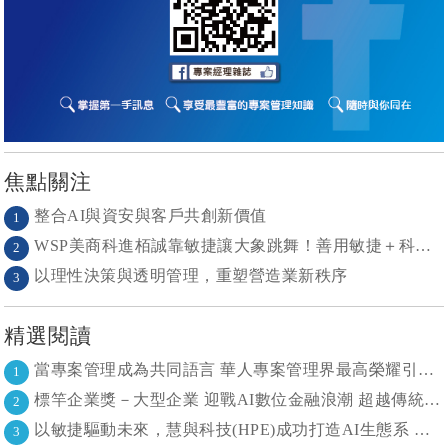
焦點關注
整合AI與資安與客戶共創新價值
1
WSP美商科進栢誠靠敏捷讓大象跳舞！善用敏捷＋科技力， 大型工程也能快速迭代
2
以理性決策與透明管理，重塑營造業新秩序
3
精選閱讀
當專案管理成為共同語言 華人專案管理界最高榮耀引領的變革時代
1
標竿企業獎－大型企業 迎戰AI數位金融浪潮 超越傳統的組織再定義
2
以敏捷驅動未來，慧與科技(HPE)成功打造AI生態系 大型敏捷(LeSS)海納百川，讓複雜變簡單
3