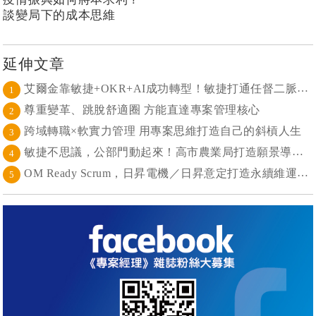
談變局下的成本思維
延伸文章
艾爾金靠敏捷+OKR+AI成功轉型！敏捷打通任督二脈， 避免文化與流程「卡卡」導致溝通無效
1
尊重變革、跳脫舒適圈 方能直達專案管理核心
2
跨域轉職×軟實力管理 用專案思維打造自己的斜槓人生
3
敏捷不思議，公部門動起來！高市農業局打造願景導向的社區敏捷自組織
4
OM Ready Scrum，日昇電機／日昇意定打造永續維運新典範
5