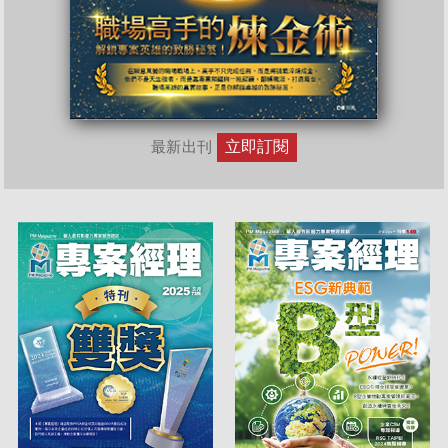
立即訂閱
最新出刊