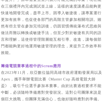
在三個禮拜內完成測試並上線，這樣的速度讓產品能夠更
快速地開發完成，盡早上市。因導入敏捷後，讓專案運行
更加有效率，也促使各部門的高階主管參加相關培訓。雖
然有些主管在參加完培訓後，仍因習慣傳統瀑布式思維與
做法而難以轉換成敏捷手法，但至少對於敏捷有共同的語
言和理解，這使得管理階層能互相引導、改進，讓每個部
門都能夠更好地運用敏捷管理的理念，來提升工作效率和
效能。
籌備電競賽事過程中的Scrum應用
在2023年11月，欣亞數位協同高雄市政府運動發展局以及
Apex，攜手舉辦電競比賽《Master Cup 高雄電競大師
盃》，吸引千位選手參加本賽事。由於比賽過程要求不能
中斷，必須隨時準備應對突發狀況。這對公司團隊來說是
個巨大挑戰，但團隊充滿信心，也做好隨時應對的準備。