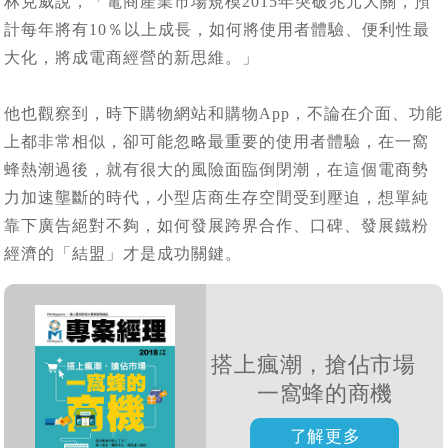
林克威說，「電商產業市場規模2015年突破兆元大關，預
計每年將有10％以上成長，如何將使用者體驗、便利性最
大化，將成電商經營的新思維。」
他也觀察到，時下購物網站和購物App，不論在介面、功能
上都非常相似，卻可能忽略最重要的使用者體驗，在一窩
蜂熱潮過後，就有很大的風險面臨倒閉潮，在這個電商勢
力加速壟斷的時代，小型店商生存空間受到壓迫，想單純
靠下廣告絕對不夠，如何發展跨界合作、口碑、發展鐵粉
經濟的「結盟」才是成功關鍵。
搭上瘋潮，搶佔市場
一窩蜂的商機