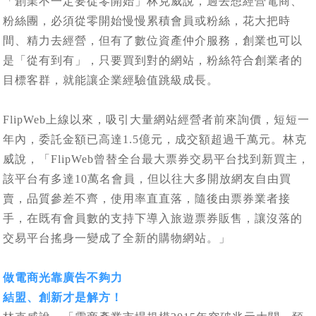
「創業不一定要從零開始」林克威說，過去想經營電商、
粉絲團，必須從零開始慢慢累積會員或粉絲，花大把時
間、精力去經營，但有了數位資產仲介服務，創業也可以
是「從有到有」，只要買到對的網站，粉絲符合創業者的
目標客群，就能讓企業經驗值跳級成長。
FlipWeb上線以來，吸引大量網站經營者前來詢價，短短一
年內，委託金額已高達1.5億元，成交額超過千萬元。林克
威說，「FlipWeb曾替全台最大票券交易平台找到新買主，
該平台有多達10萬名會員，但以往大多開放網友自由買
賣，品質參差不齊，使用率直直落，隨後由票券業者接
手，在既有會員數的支持下導入旅遊票券販售，讓沒落的
交易平台搖身一變成了全新的購物網站。」
做電商光靠廣告不夠力
結盟、創新才是解方！