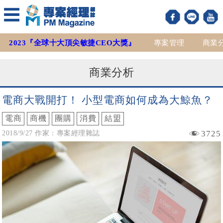
2023『全球十大頂尖敏捷CEO大獎』
專案管理
商業
商業分析
電商大戰開打！ 小型電商如何成為大鯨魚？
電商
商機
團購
消費
結盟
3725
2018/9/27 作家：專案經理雜誌