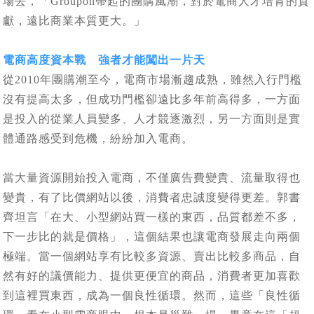
場去，「Groupon帶起的團購風潮，對於電商人才培育的貢
獻，遠比商業本質更大。」
電商高度資本戰 強者才能闖出一片天
從2010年團購潮至今，電商市場漸趨成熟，雖然入行門檻
沒有提高太多，但成功門檻卻遠比多年前高得多，一方面
是投入的從業人員變多、人才競逐激烈，另一方面則是實
體通路感受到危機，紛紛加入電商。
當大量資源開始投入電商，不僅廣告費變貴、流量取得也
變貴，有了比價網站以後，消費者忠誠度變得更差。郭書
齊坦言「在大、小型網站買一樣的東西，品質都差不多，
下一步比的就是價格」，這個結果也讓電商發展走向兩個
極端。當一個網站享有比較多資源、賣出比較多商品，自
然有好的議價能力、提供更便宜的商品，消費者更加喜歡
到這裡買東西，成為一個良性循環。然而，這些「良性循