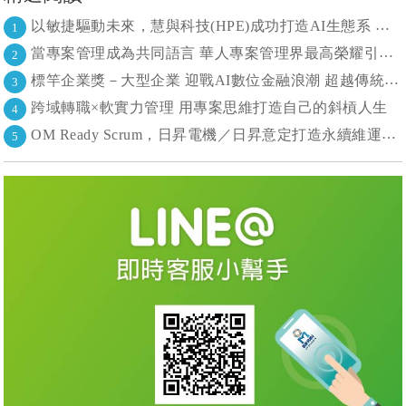
以敏捷驅動未來，慧與科技(HPE)成功打造AI生態系 大型敏捷(LeSS)海納百川，讓複雜變簡單
1
當專案管理成為共同語言 華人專案管理界最高榮耀引領的變革時代
2
標竿企業獎－大型企業 迎戰AI數位金融浪潮 超越傳統的組織再定義
3
跨域轉職×軟實力管理 用專案思維打造自己的斜槓人生
4
OM Ready Scrum，日昇電機／日昇意定打造永續維運新典範
5