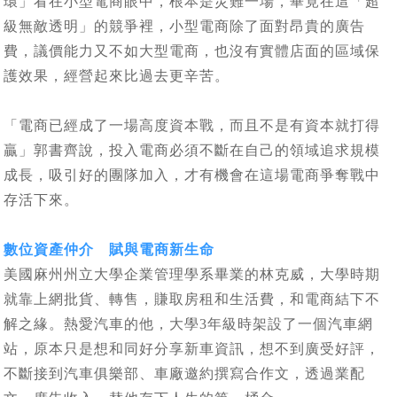
環」看在小型電商眼中，根本是災難一場，畢竟在這「超
級無敵透明」的競爭裡，小型電商除了面對昂貴的廣告
費，議價能力又不如大型電商，也沒有實體店面的區域保
護效果，經營起來比過去更辛苦。
「電商已經成了一場高度資本戰，而且不是有資本就打得
贏」郭書齊說，投入電商必須不斷在自己的領域追求規模
成長，吸引好的團隊加入，才有機會在這場電商爭奪戰中
存活下來。
數位資產仲介 賦與電商新生命
美國麻州州立大學企業管理學系畢業的林克威，大學時期
就靠上網批貨、轉售，賺取房租和生活費，和電商結下不
解之緣。熱愛汽車的他，大學3年級時架設了一個汽車網
站，原本只是想和同好分享新車資訊，想不到廣受好評，
不斷接到汽車俱樂部、車廠邀約撰寫合作文，透過業配