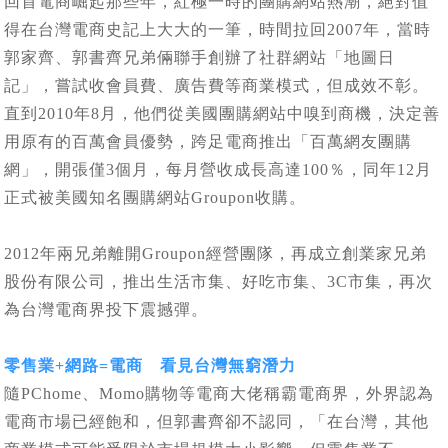
回首電商崛起那些年，紅極一時的團購網站熱潮，絕對值
得在台灣電商史記上大大的一筆，時間拉回2007年，當時
郭家齊、郭書齊兄弟倆聯手創辦了社群網站「地圖日
記」，嘗試收會員費、廣告費等商業模式，但成效不彰。
直到2010年8月，他們從美國團購網站中嗅到商機，決定善
用原有的百萬會員優勢，跨足電商推出「百萬網友團購
網」，開張僅3個月，每月營收成長高達100％，同年12月
正式被美國知名團購網站Groupon收購。
2012年兩兄弟離開Groupon經營團隊，再成立創業家兄弟
股份有限公司，推出生活市集、好吃市集、3C市集，再次
為台灣電商界投下震撼彈。
零售業+網路=電商 看見台灣無窮潛力
隨PChome、Momo購物等電商大佬稱霸電商界，外界認為
電商市場已經飽和，但郭書齊卻不認同，「在台灣，其他