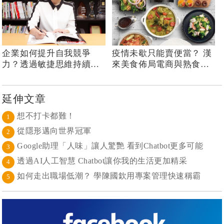
企業如何提升自我競爭
疫情未歇只能賣便當？ 漢
力？透過敏捷思維持續創
來美食佈局電商與熟食市
新、建立競爭優勢
場！
延伸文章
想不打卡都難！
1
從隱形邁向世界冠軍
2
Google助理「人味」讓人驚艷 看到Chatbot更多可能
3
透過AI人工智慧 Chatbot讓你我的生活更加精采
4
如何走出職場低潮？ 學陳國欽用專案管理快速稱霸
5