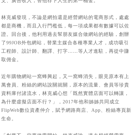
文、廣告收入，替他存下人生的第一桶金。
林克威發現，不論是網拍還是經營網站的電商形式，處處
都是商機，而且入行門檻低，每一項成果都有數據可以佐
證。回台後，他利用過去幫朋友媒合做網站的經驗，創辦
了99JOB外包網站，替業主媒合各種專業人才，成功吸引
工程師、設計師、翻譯、打字……等人才進駐，再從中賺
取佣金。
近年購物網站一窩蜂興起，又一窩蜂消失，眼見原本有上
萬會員、粉絲的網站說關就關，原本的流量、會員等珍貴
資料庫付諸流水，林克威心想「既然實體店面可以轉讓，
為什麼虛擬店面不行？」，2017年他和姊姊共同成立
FlipWeb數位資產仲介，賦予網路商店、App、粉絲專頁新
生命。