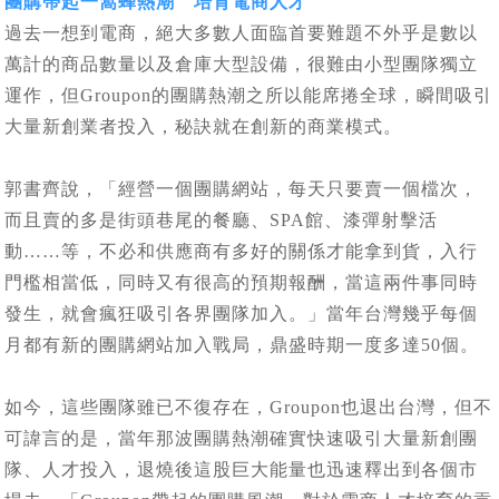
團購帶起一窩蜂熱潮 培育電商人才
過去一想到電商，絕大多數人面臨首要難題不外乎是數以
萬計的商品數量以及倉庫大型設備，很難由小型團隊獨立
運作，但Groupon的團購熱潮之所以能席捲全球，瞬間吸引
大量新創業者投入，秘訣就在創新的商業模式。
郭書齊說，「經營一個團購網站，每天只要賣一個檔次，
而且賣的多是街頭巷尾的餐廳、SPA館、漆彈射擊活
動……等，不必和供應商有多好的關係才能拿到貨，入行
門檻相當低，同時又有很高的預期報酬，當這兩件事同時
發生，就會瘋狂吸引各界團隊加入。」當年台灣幾乎每個
月都有新的團購網站加入戰局，鼎盛時期一度多達50個。
如今，這些團隊雖已不復存在，Groupon也退出台灣，但不
可諱言的是，當年那波團購熱潮確實快速吸引大量新創團
隊、人才投入，退燒後這股巨大能量也迅速釋出到各個市