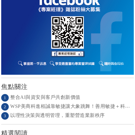
焦點關注
整合AI與資安與客戶共創新價值
1
WSP美商科進栢誠靠敏捷讓大象跳舞！善用敏捷＋科技力， 大型工程也能快速迭代
2
以理性決策與透明管理，重塑營造業新秩序
3
精選閱讀