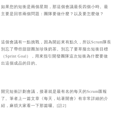
如果您的短衝是兩個星期，那這個會議最長四個小時。最
主要是回答兩個問題：團隊要做什麼？以及要怎麼做？
這個會議有一點挑戰，因為開起來有點久，所以Scrum隊長
別忘了帶些甜甜圈加珍珠奶茶。別忘了要草擬出短衝目標
（Sprint Goal），用來指引開發團隊這次短衝為什麼要做
出這個成品的目的。
開完短衝計劃會議，接著就是最有名的每天的Scrum匯報
了。筆者上一篇文章《每天，站著開會》有非常詳細的介
紹，麻煩大家看一下那篇囉。[註2]