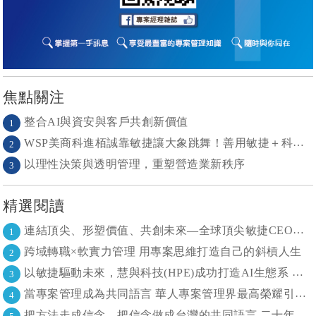
焦點關注
整合AI與資安與客戶共創新價值
1
WSP美商科進栢誠靠敏捷讓大象跳舞！善用敏捷＋科技力， 大型工程也能快速迭代
2
以理性決策與透明管理，重塑營造業新秩序
3
精選閱讀
連結頂尖、形塑價值、共創未來—全球頂尖敏捷CEO聯誼會成立
1
跨域轉職×軟實力管理 用專案思維打造自己的斜槓人生
2
以敏捷驅動未來，慧與科技(HPE)成功打造AI生態系 大型敏捷(LeSS)海納百川，讓複雜變簡單
3
當專案管理成為共同語言 華人專案管理界最高榮耀引領的變革時代
4
把方法走成信念，把信念做成台灣的共同語言 二十年志業，陪伴台灣走過專案管理與敏捷轉型