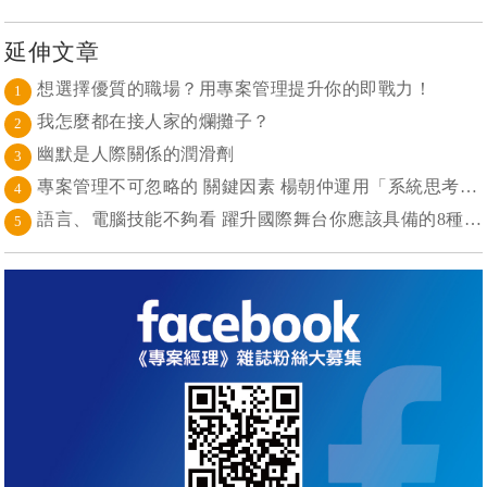
延伸文章
想選擇優質的職場？用專案管理提升你的即戰力！
1
我怎麼都在接人家的爛攤子？
2
幽默是人際關係的潤滑劑
3
專案管理不可忽略的 關鍵因素 楊朝仲運用「系統思考」達到活靈活現的境界
4
語言、電腦技能不夠看 躍升國際舞台你應該具備的8種能力
5