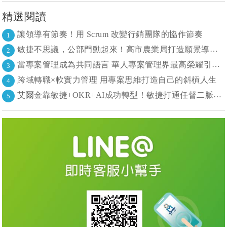
精選閱讀
讓領導有節奏！用 Scrum 改變行銷團隊的協作節奏
1
敏捷不思議，公部門動起來！高市農業局打造願景導向的社區敏捷自組織
2
當專案管理成為共同語言 華人專案管理界最高榮耀引領的變革時代
3
跨域轉職×軟實力管理 用專案思維打造自己的斜槓人生
4
艾爾金靠敏捷+OKR+AI成功轉型！敏捷打通任督二脈， 避免文化與流程「卡卡」導致溝通無效
5