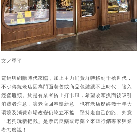
文／季平
電銷與網購時代來臨，加上主力消費群轉移到千禧世代，
不少傳統老店因為門面老舊或商品包裝跟不上時代，陷入
經營瓶頸。於是有業者搭上打卡風，希望改頭換面後吸引
消費者注意，讓老店回春嶄新意，也有老店歷經幾十年大
環境及消費市場改變仍屹立不搖，堅持走自己的路。究竟
「老狗玩新把戲」是票房良藥或毒藥？來聽行銷專家與業
者怎麼說！