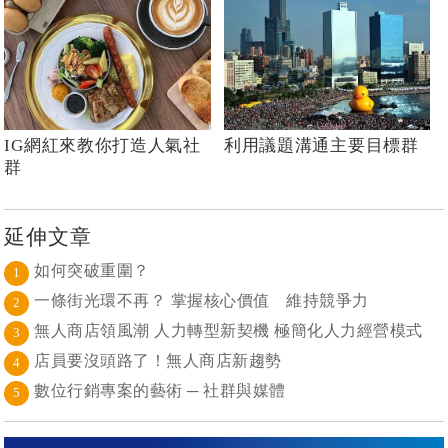
IG網紅來教你打造人氣社
利用議題溝通主要目標群
群
延伸文章
如何突破重圍？
1
一條街光環不再？ 掌握核心價值 維持競爭力
2
無人商店領風潮 人力轉型新契機 極簡化人力經營模式
3
店員要沒頭路了！無人商店新趨勢
4
數位行銷專案的藝術 ─ 社群與媒體
5