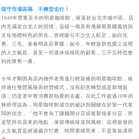
固守市場區隔 不轉型也行！
1949年營業至今的明星咖啡館，座落於台北市城中區。店
內充滿老台北人的回憶，這樣一個具有俄羅斯異國風情與
文化地標特色的所在，曾經吸引不少文人駐足，如白先
勇、三毛、黃春明及莊夢蝶；如今，年輕族群也愛上這裡
的人文氣息。甚至一些退休或移民的顧客，三不五時也會
到此懷舊一番。
今年才剛因為店內物件老舊進行輕裝修的明星咖啡館，維
持過往整體風格與經營模式，沒有刻意轉型或是新增裝
潢，仍是老中青消費群熱愛的去處。在此工作超過10年的
林經理認為，明星咖啡館成功的祕訣與關鍵在於第一代老
闆的信念，「他不會為了賺錢開分店或複製很多分店，而
是堅持在原來的地點，保留傳統味道與風格。店裡散發的
人文氣質是經過歲月打磨、時間累積而來，不是靠裝潢而