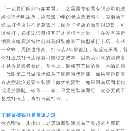
「一切要回歸到行銷本質」，之雲國際顧問有限公司副總
經理徐光明認為，經營幾10年的老店想要轉型，靠裝潢打
造成打卡店並不是萬靈丹，因為打卡店的熱潮很短暫，可
以短打，必須認清目標客群才是根本之道，「在沒有確定
消費者輪廓與特性前就花錢裝修甚至轉型成打卡店，有些
一窩蜂，風險也很高。打卡店2年前很紅，但盛況不再，貿
然打造成打卡店極有可能增加成本，因為吸引來的消費者
不見得是業者要的。基本上，裝修有其目的性，不論是第
一代跟第二代做傳承或為了順應時代潮流，如果客戶群沒
有改變就沒必要在裝潢上做大的變動，如果因為店面老化
或過於髒亂、破舊……等，只要輕裝潢即可，沒必要費工
整成打卡店，為打卡而打卡。」
了解目標客群是長遠之道
徐光明進一步指出，老店重新裝潢是為了看起來有新氣