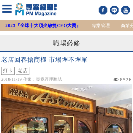
2023『全球十大頂尖敏捷CEO大獎』
專案管理
商業
職場必修
老店回春搶商機 市場埋不埋單
打卡
老店
8526
2018/11/19 作家：專案經理雜誌