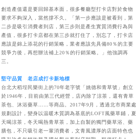
創造產值還是要回歸基本面，很多餐廳型打卡店對於食物
要求不夠深入，當然撐不久。「第一步應該是被看到，第
二步是吸引消費者到店，第三步則是產生實質消費行為與
產值，很多打卡店都在第三步就打住了，別忘了，打卡店
應該是錦上添花的行銷策略，業者應該先具備80％的主要
競爭力後，再想辦法補上20％的行銷策略。」他強調再
三。
堅守品質 老店成打卡新地標
台北大稻埕民樂街上的70年老字號「姚德和青草號」創立
於1946年，目前由第三代經營，店內除了涼茶，還有青草
茶包、沐浴藥草……等商品。2017年9月，透過北市商業處
規劃設計，變身以温暖木質調為基底的LOFT風藥草鋪，夏
天喝涼茶，冬天喝熱青草茶，加上自製的獨門藥草浴、藥
膳包，不只吸引老一輩消費者，文青風濃厚的店面特色也