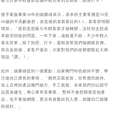
吸引許多年輕族群及國外觀光客到店朝聖，順便打卡！
接手家族事業30年的姚勝雄表示，原本的主要客層是50至
60歲的中高齡族群，改造後的老新客比約1:1，新客群明顯
增加，「當初是想吸引年輕客群才做轉變，沒特別去想成
本能否回收的問題。一年下來，成效還不錯，不少年輕人
慕名而來，除了拍照、打卡，還順道幫我們做網路宣傳。
而且改裝後，老客戶還在，大家對我們的改變都豎起大拇
指說『讚』！」
此外，姚勝雄提到一個重點：自家獨門特色維持不變，專
注做自己擅長的事情，「雖然店面改裝，但售價仍維持。
加上店裡的產品獨門秘方、手工熬製。未來我們仍以固守
品質為優先，專心青草茶事業， 暫時不會想開發其他產
品，也不會做網購，更沒有放盤給別人賣，就賺自己能賺
的就好。」