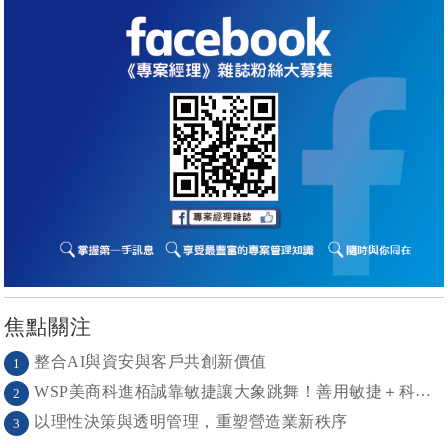
焦點關注
整合AI與資安與客戶共創新價值
1
WSP美商科進栢誠靠敏捷讓大象跳舞！善用敏捷＋科技力， 大型工程也能快速迭代
2
以理性決策與透明管理，重塑營造業新秩序
3