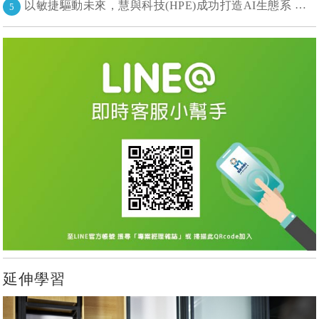
以敏捷驅動未來，慧與科技(HPE)成功打造AI生態系 大型敏捷(LeSS)海納百川，讓複雜變簡單
5
延伸學習