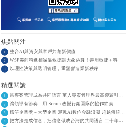
焦點關注
整合AI與資安與客戶共創新價值
1
WSP美商科進栢誠靠敏捷讓大象跳舞！善用敏捷＋科技力， 大型工程也能快速迭代
2
以理性決策與透明管理，重塑營造業新秩序
3
精選閱讀
當專案管理成為共同語言 華人專案管理界最高榮耀引領的變革時代
1
讓領導有節奏！用 Scrum 改變行銷團隊的協作節奏
2
標竿企業獎－大型企業 迎戰AI數位金融浪潮 超越傳統的組織再定義
3
把方法走成信念，把信念做成台灣的共同語言 二十年志業，陪伴台灣走過專案管理與敏捷轉型
4