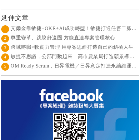
延伸文章
艾爾金靠敏捷+OKR+AI成功轉型！敏捷打通任督二脈， 避免文化與流程「卡卡」導致溝通無效
1
尊重變革、跳脫舒適圈 方能直達專案管理核心
2
跨域轉職×軟實力管理 用專案思維打造自己的斜槓人生
3
敏捷不思議，公部門動起來！高市農業局打造願景導向的社區敏捷自組織
4
OM Ready Scrum，日昇電機／日昇意定打造永續維運新典範
5