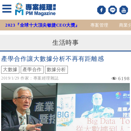
2023『全球十大頂尖敏捷CEO大獎』
專案管理
商業
生活時事
產學合作讓大數據分析不再有距離感
大數據
產學合作
數據分析
6198
2019/1/29 作家：專案經理雜誌