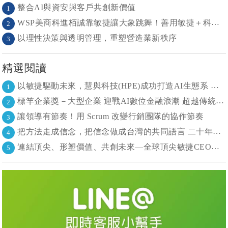
整合AI與資安與客戶共創新價值
1
WSP美商科進栢誠靠敏捷讓大象跳舞！善用敏捷＋科技力， 大型工程也能快速迭代
2
以理性決策與透明管理，重塑營造業新秩序
3
精選閱讀
以敏捷驅動未來，慧與科技(HPE)成功打造AI生態系 大型敏捷(LeSS)海納百川，讓複雜變簡單
1
標竿企業獎－大型企業 迎戰AI數位金融浪潮 超越傳統的組織再定義
2
讓領導有節奏！用 Scrum 改變行銷團隊的協作節奏
3
把方法走成信念，把信念做成台灣的共同語言 二十年志業，陪伴台灣走過專案管理與敏捷轉型
4
連結頂尖、形塑價值、共創未來—全球頂尖敏捷CEO聯誼會成立
5