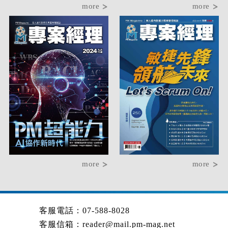
more
more
more
more
客服電話：07-588-8028
客服信箱：
reader@mail.pm-mag.net