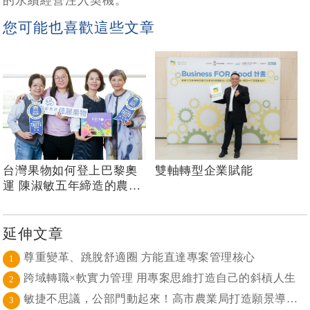
的永續經營注入契機。
您可能也喜歡這些文章
台灣果物如何登上巴黎奧
雙軸轉型企業賦能
運 陳淑敏五年締造的農產
台積電
延伸文章
尊重變革、跳脫舒適圈 方能直達專案管理核心
1
跨域轉職×軟實力管理 用專案思維打造自己的斜槓人生
2
敏捷不思議，公部門動起來！高市農業局打造願景導向的社區敏捷自組織
3